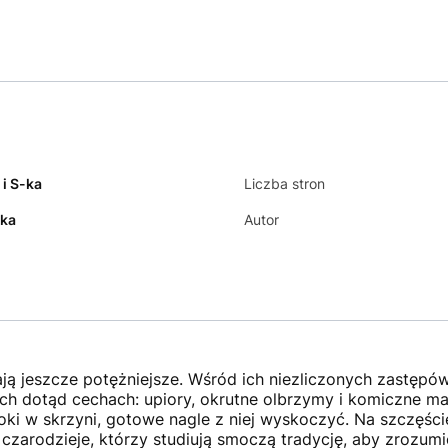
 i S-ka
Liczba stron
ka
Autor
ją jeszcze potężniejsze. Wśród ich niezliczonych zastęp
ych dotąd cechach: upiory, okrutne olbrzymy i komiczne ma
ki w skrzyni, gotowe nagle z niej wyskoczyć. Na szczęści
czarodzieje, którzy studiują smoczą tradycję, aby zrozum