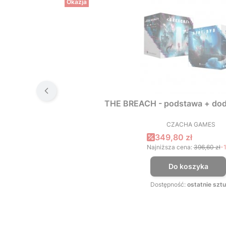
Okazja
THE BREACH - podstawa + dod
CZACHA GAMES
PRODUCEN
Cena promocyjna
349,80 zł
Najniższa cena:
396,60 zł
-
Do koszyka
Dostępność:
ostatnie sztu