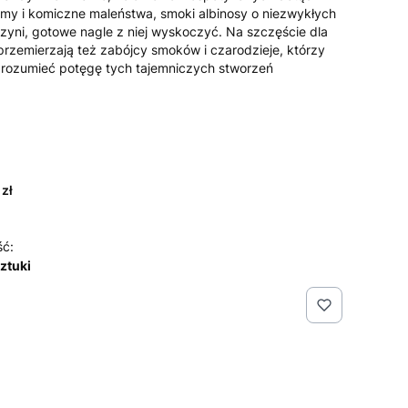
ymy i komiczne maleństwa, smoki albinosy o niezwykłych
zyni, gotowe nagle z niej wyskoczyć. Na szczęście dla
rzemierzają też zabójcy smoków i czarodzieje, którzy
 zrozumieć potęgę tych tajemniczych stworzeń
 zł
ść:
sztuki