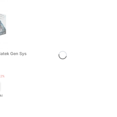
atek Gen Sys
T
12%
ki