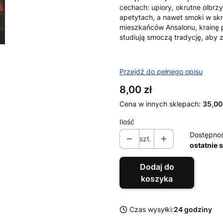
cechach: upiory, okrutne olbrz
apetytach, a nawet smoki w skr
mieszkańców Ansalonu, krainę p
studiują smoczą tradycję, aby
Przejdź do pełnego opisu
Cena
8,00 zł
Cena w innych sklepach:
35,00
Ilość
Dostępno
szt.
ostatnie 
Dodaj do
koszyka
Czas wysyłki:
24 godziny