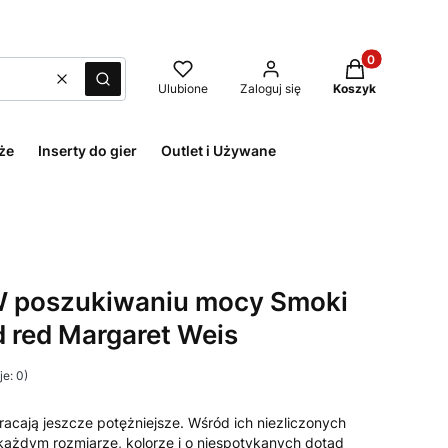
Produkty w kos
Wyczyść
Szukaj
Ulubione
Zaloguj się
Koszyk
że
Inserty do gier
Outlet i Używane
 W poszukiwaniu mocy Smoki
d red Margaret Weis
e: 0)
acają jeszcze potężniejsze. Wśród ich niezliczonych
ażdym rozmiarze, kolorze i o niespotykanych dotąd