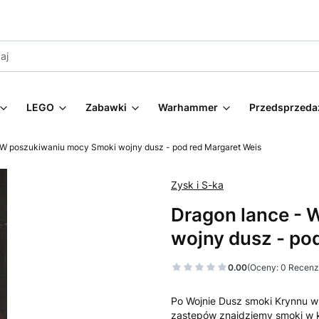
LEGO
Zabawki
Warhammer
Przedsprzeda
 W poszukiwaniu mocy Smoki wojny dusz - pod red Margaret Weis
Zysk i S-ka
Dragon lance -
wojny dusz - po
0.00
(Oceny: 0 Recenzj
Po Wojnie Dusz smoki Krynnu wr
zastępów znajdziemy smoki w k