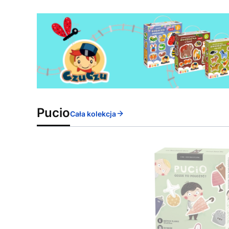
Pucio
Cała kolekcja