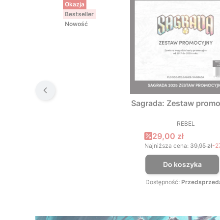
Okazja
Bestseller
Nowość
Sagrada: Zestaw promo
REBEL
PRODUCEN
Cena promocyjna
29,00 zł
Najniższa cena:
39,95 zł
-2
Do koszyka
Dostępność:
Przedsprzed