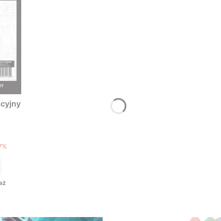
cyjny
T
7%
aż