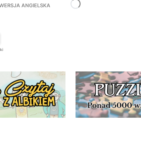
- WERSJA ANGIELSKA
T
ki