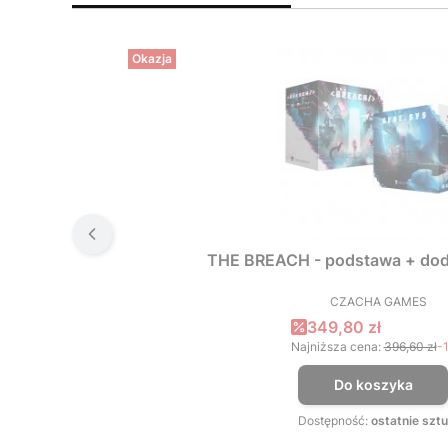
Okazja
THE BREACH - podstawa + dod
CZACHA GAMES
PRODUCEN
Cena promocyjna
349,80 zł
Najniższa cena:
396,60 zł
-
Do koszyka
Dostępność:
ostatnie sztu