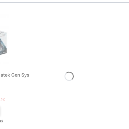
atek Gen Sys
T
12%
ki