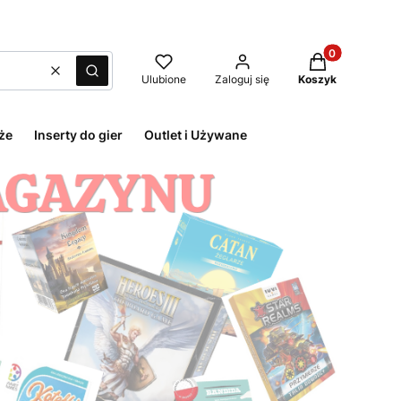
Produkty w kos
Wyczyść
Szukaj
Ulubione
Zaloguj się
Koszyk
że
Inserty do gier
Outlet i Używane