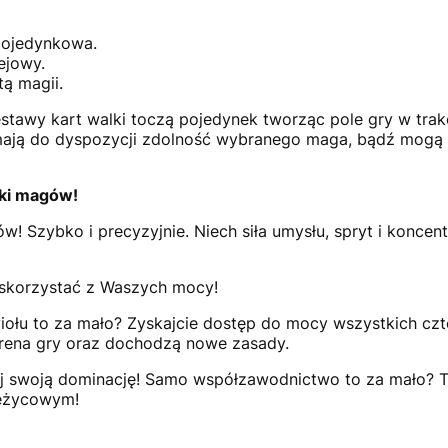
pojedynkowa.
ejowy.
ą magii.
tawy kart walki toczą pojedynek tworząc pole gry w trak
 mają do dyspozycji zdolność wybranego maga, bądź mogą 
lki magów!
w! Szybko i precyzyjnie. Niech siła umysłu, spryt i koncent
 skorzystać z Waszych mocy!
ołu to za mało? Zyskajcie dostęp do mocy wszystkich czt
arena gry oraz dochodzą nowe zasady.
j swoją dominację! Samo współzawodnictwo to za mało? Tur
iężycowym!