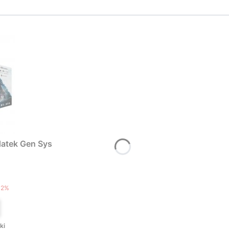
atek Gen Sys
T
12%
ki