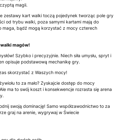
czyptą magii.
e zestawy kart walki toczą pojedynek tworząc pole gry
ści od trybu walki, poza samymi kartami mają do
o maga, bądź mogą korzystać z mocy czterech
y walki magów!
ysłów! Szybko i precyzyjnie. Niech siła umysłu, spryt i
ten opisuje podstawową mechanikę gry.
zas skorzystać z Waszych mocy!
żywiołu to za mało? Zyskajcie dostęp do mocy
Ale ma to swój koszt i konsekwencje rozrasta się arena
y.
odnij swoją dominację! Samo współzawodnictwo to za
rze graj na arenie, wygrywaj w Świecie
j gry dla dwóch osób,