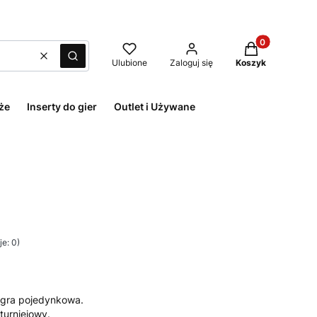
Produkty w kos
Wyczyść
Szukaj
Ulubione
Zaloguj się
Koszyk
że
Inserty do gier
Outlet i Używane
e: 0)
gra pojedynkowa.
turniejowy.