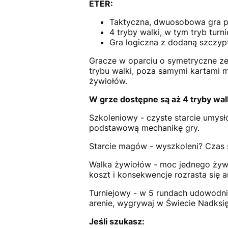
ETER:
Taktyczna, dwuosobowa gra 
4 tryby walki, w tym tryb turni
Gra logiczna z dodaną szczypt
Gracze w oparciu o symetryczne zes
trybu walki, poza samymi kartami
żywiołów.
W grze dostępne są aż 4 tryby wa
Szkoleniowy - czyste starcie umysłó
podstawową mechanikę gry.
Starcie magów - wyszkoleni? Czas
Walka żywiołów - moc jednego żywi
koszt i konsekwencje rozrasta się 
Turniejowy - w 5 rundach udowodni
arenie, wygrywaj w Świecie Nadks
Jeśli szukasz: