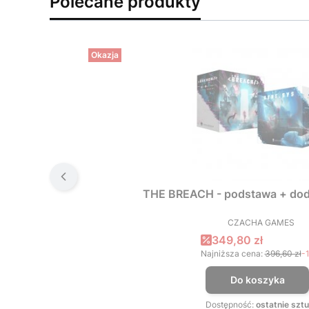
Polecane produkty
Okazja
THE BREACH - podstawa + dod
CZACHA GAMES
PRODUCEN
Cena promocyjna
349,80 zł
Najniższa cena:
396,60 zł
-
Do koszyka
Dostępność:
ostatnie sztu