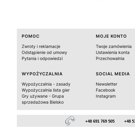
Linki w stopce
POMOC
MOJE KONTO
Zwroty i reklamacje
Twoje zamówienia
Odstąpienie od umowy
Ustawienia konta
Pytania i odpowiedzi
Przechowalnia
WYPOŻYCZALNIA
SOCIAL MEDIA
Wypożyczalnia - zasady
Newsletter
Wypożyczalnia lista gier
Facebook
Gry używane - Grupa
Instagram
sprzedażowa Bielsko
+48 691 769 505
+48 5