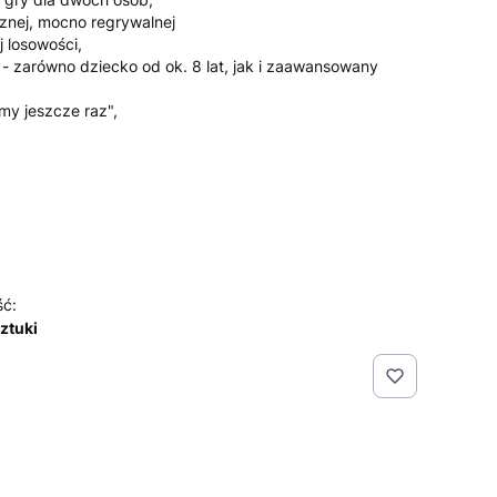
znej, mocno regrywalnej
j losowości,
 - zarówno dziecko od ok. 8 lat, jak i zaawansowany
my jeszcze raz",
ść:
sztuki