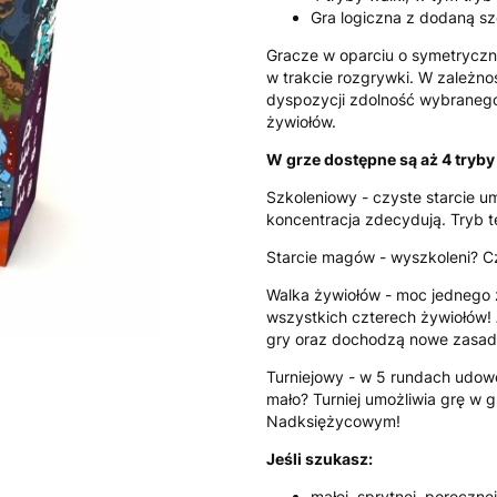
Gra logiczna z dodaną sz
Gracze w oparciu o symetryczn
w trakcie rozgrywki. W zależno
dyspozycji zdolność wybraneg
żywiołów.
W grze dostępne są aż 4 tryb
Szkoleniowy - czyste starcie um
koncentracja zdecydują. Tryb 
Starcie magów - wyszkoleni? C
Walka żywiołów - moc jednego 
wszystkich czterech żywiołów! 
gry oraz dochodzą nowe zasad
Turniejowy - w 5 rundach udow
mało? Turniej umożliwia grę w g
Nadksiężycowym!
Jeśli szukasz:
małej, sprytnej, poręczne