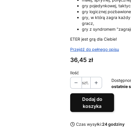
gry pojedynkowej, taktyc
gry logicznej pozbawione
gry, w którą zagra każdy
gracz,
gry z syndromem "zagraj
ETER jest grą dla Ciebie!
Przejdź do pełnego opisu
Cena
36,45 zł
Ilość
Dostępno
szt.
ostatnie 
Dodaj do
koszyka
Czas wysyłki:
24 godziny