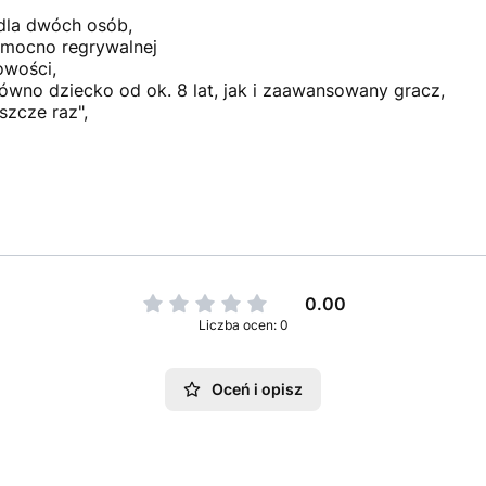
 dla dwóch osób,
 mocno regrywalnej
owości,
równo dziecko od ok. 8 lat, jak i zaawansowany gracz,
szcze raz",
0.00
Liczba ocen: 0
Oceń i opisz