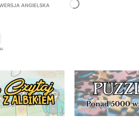
- WERSJA ANGIELSKA
T
ki