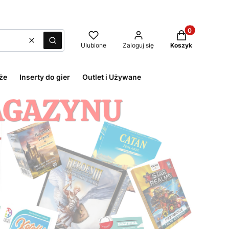
Produkty w kos
Wyczyść
Szukaj
Ulubione
Zaloguj się
Koszyk
że
Inserty do gier
Outlet i Używane