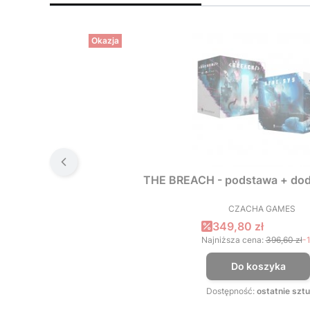
Okazja
THE BREACH - podstawa + dod
CZACHA GAMES
PRODUCEN
Cena promocyjna
349,80 zł
Najniższa cena:
396,60 zł
-
Do koszyka
Dostępność:
ostatnie sztu