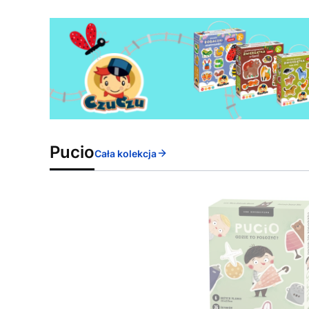
Pucio
Cała kolekcja