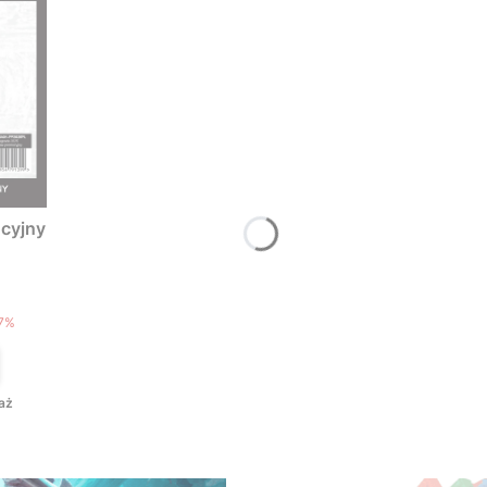
cyjny
T
7%
aż