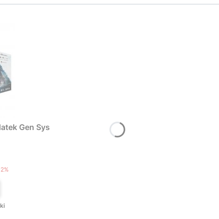
atek Gen Sys
T
12%
ki