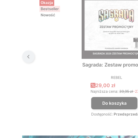
Okazja
Bestseller
Nowość
Sagrada: Zestaw promo
REBEL
PRODUCEN
Cena promocyjna
29,00 zł
Najniższa cena:
39,95 zł
-2
Do koszyka
Dostępność:
Przedsprzed