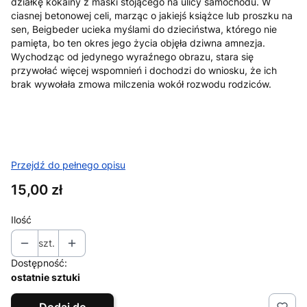
działkę kokainy z maski stojącego na ulicy samochodu. W
ciasnej betonowej celi, marząc o jakiejś książce lub proszku na
sen, Beigbeder ucieka myślami do dzieciństwa, którego nie
pamięta, bo ten okres jego życia objęła dziwna amnezja.
Wychodząc od jedynego wyraźnego obrazu, stara się
przywołać więcej wspomnień i dochodzi do wniosku, że ich
brak wywołała zmowa milczenia wokół rozwodu rodziców.
Przejdź do pełnego opisu
Cena
15,00 zł
Ilość
szt.
Dostępność:
ostatnie sztuki
Dodaj do