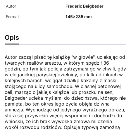
Autor
Frederic Beigbeder
Format
145x235 mm
Opis
Autor zaczął pisać tę książkę "w głowie", uciekając od
twardych realiów aresztu, w którym spędził 36
godzin, po tym jak policja zatrzymała go w chwili, gdy
w eleganckiej paryskiej dzielnicy, po kilku drinkach w
kolejnych barach, wciągał działkę kokainy z maski
stojącego na ulicy samochodu. W ciasnej betonowej
celi, marząc o jakiejś książce lub proszku na sen,
Beigbeder ucieka myślami do dzieciństwa, którego nie
pamięta, bo ten okres jego życia objęła dziwna
amnezja. Wychodząc od jedynego wyraźnego obrazu,
stara się przywołać więcej wspomnień i dochodzi do
wniosku, że ich brak wywołała zmowa milczenia
wokół rozwodu rodziców. Opisuje typową zamożną