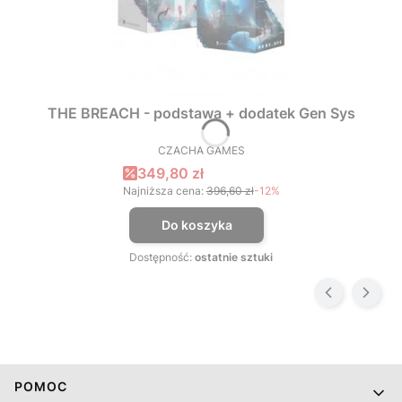
THE BREACH - podstawa + dodatek Gen Sys
CZACHA GAMES
PRODUCENT
Cena promocyjna
349,80 zł
Najniższa cena:
396,60 zł
-12%
Do koszyka
Dostępność:
ostatnie sztuki
Linki w stopce
POMOC