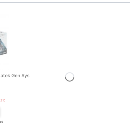
atek Gen Sys
T
12%
ki