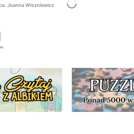
rca. Joanna Wiszniewicz
T
ki