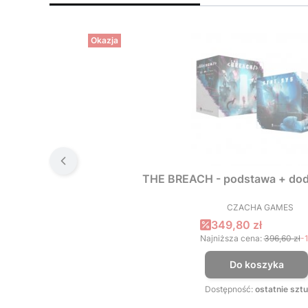
Okazja
THE BREACH - podstawa + dod
CZACHA GAMES
PRODUCEN
Cena promocyjna
349,80 zł
Najniższa cena:
396,60 zł
-
Do koszyka
Dostępność:
ostatnie sztu