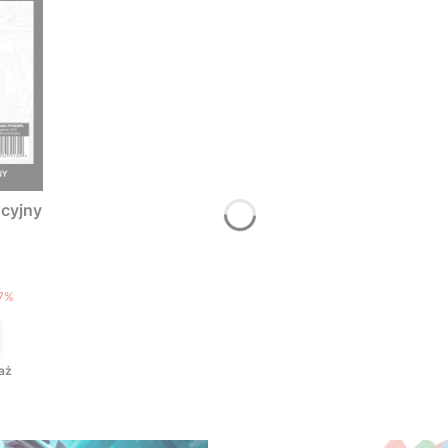
cyjny
T
7%
aż