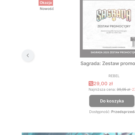
Okazja
Nowość
Sagrada: Zestaw promo
REBEL
PRODUCEN
Cena promocyjna
29,00 zł
Najniższa cena:
39,95 zł
-2
Do koszyka
Dostępność:
Przedsprzed