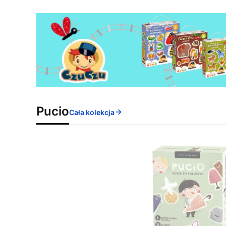
Pucio
Cała kolekcja