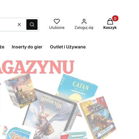
Produkty w kos
Wyczyść
Szukaj
Ulubione
Zaloguj się
Koszyk
że
Inserty do gier
Outlet i Używane