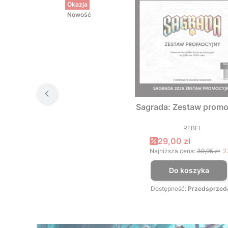
Okazja
Nowość
Sagrada: Zestaw promo
REBEL
PRODUCEN
Cena promocyjna
29,00 zł
Najniższa cena:
39,95 zł
-2
Do koszyka
Dostępność:
Przedsprzed