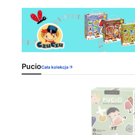
Pucio
Cała kolekcja