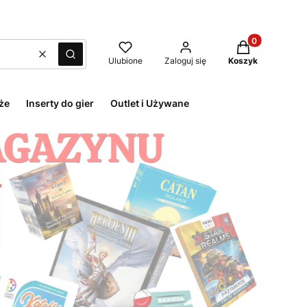
Produkty w kos
Wyczyść
Szukaj
Ulubione
Zaloguj się
Koszyk
że
Inserty do gier
Outlet i Używane