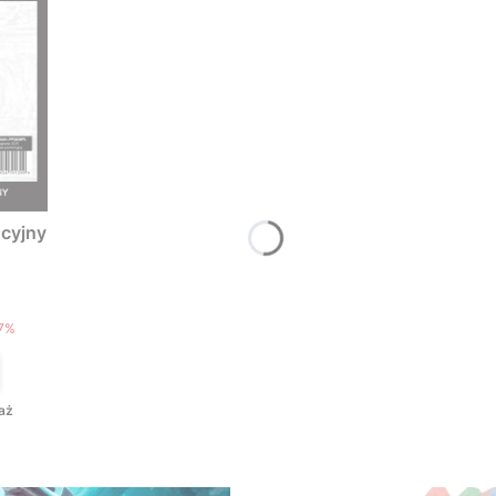
cyjny
T
7%
aż