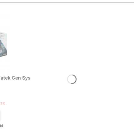
atek Gen Sys
T
12%
ki