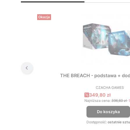
Okazja
THE BREACH - podstawa + dod
CZACHA GAMES
PRODUCEN
Cena promocyjna
349,80 zł
Najniższa cena:
396,60 zł
-
Do koszyka
Dostępność:
ostatnie sztu