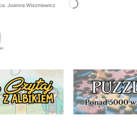
rca. Joanna Wiszniewicz
T
ki