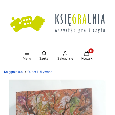
Produkty w koszy
Otwórz wyszukiwarkę
Menu
Szukaj
Zaloguj się
Koszyk
Księgralnia.pl
Outlet i Używane