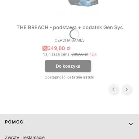
THE BREACH - podstawa + dodatek Gen Sys
CZACHA GAMES
PRODUCENT
Cena promocyjna
349,80 zł
Najniższa cena:
396,60 zł
-12%
Do koszyka
Dostępność:
ostatnie sztuki
Linki w stopce
POMOC
Zwroty i reklamacje