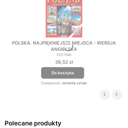
POLSKA. NAJPIĘKNIEJSZE MIEJSCA - WERSJA
ANGIELSKA
FESTINA
PRODUCENT
Cena
38,52 zł
Do koszyka
Dostępność:
ostatnie sztuki
Polecane produkty