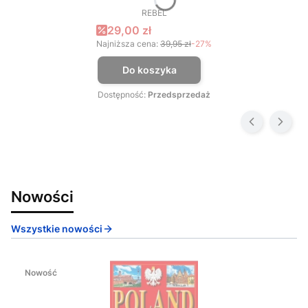
REBEL
PRODUCENT
Cena promocyjna
29,00 zł
Najniższa cena:
39,95 zł
-27%
Do koszyka
Dostępność:
Przedsprzedaż
Nowości
Wszystkie nowości
Nowość