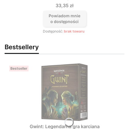
Cena
33,35 zł
Powiadom mnie
o dostępności
Dostępność:
brak towaru
Bestsellery
Bestseller
Gwint: Legendarna gra karciana