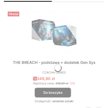
Okazja
THE BREACH - podstawa + dodatek Gen Sys
CZACHA GAMES
PRODUCENT
Cena promocyjna
349,80 zł
Najniższa cena:
396,60 zł
-12%
Do koszyka
Dostępność:
ostatnie sztuki