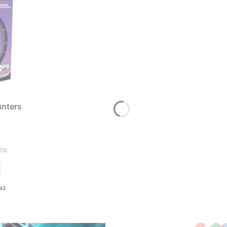
nters
T
0%
aż