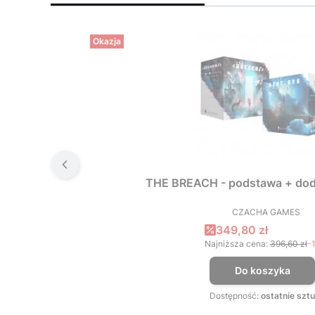
Okazja
THE BREACH - podstawa + dod
CZACHA GAMES
PRODUCEN
Cena promocyjna
349,80 zł
Najniższa cena:
396,60 zł
-
Do koszyka
Dostępność:
ostatnie sztu