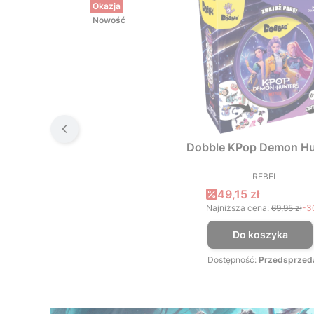
Okazja
Nowość
Dobble KPop Demon Hu
REBEL
PRODUCEN
Cena promocyjna
49,15 zł
Najniższa cena:
69,95 zł
-3
Do koszyka
Dostępność:
Przedsprzed