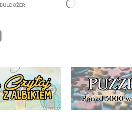
Y BULDOŻER
T
ć