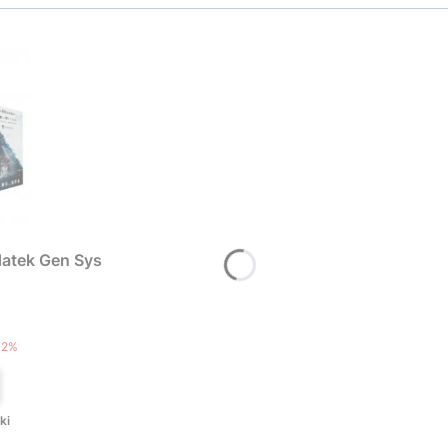
atek Gen Sys
T
12%
ki