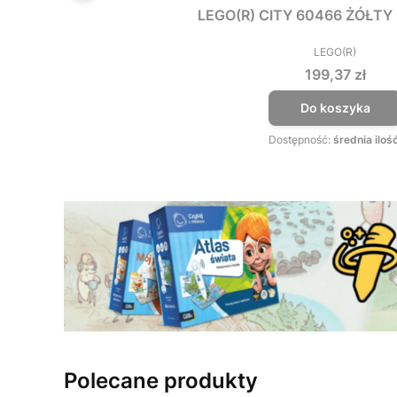
LEGO(R) CITY 60466 ŻÓŁT
LEGO(R)
PRODUCEN
Cena
199,37 zł
Do koszyka
Dostępność:
średnia iloś
Polecane produkty