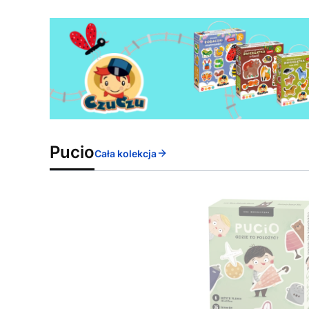
Pucio
Cała kolekcja