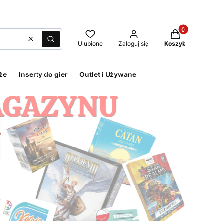
Produkty w kos
Wyczyść
Szukaj
Ulubione
Zaloguj się
Koszyk
że
Inserty do gier
Outlet i Używane