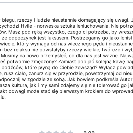
w biegu, rzeczy i ludzie nieustannie domagający się uwagi. 
ychodzi Hvile - norweska sztuka leniuchowania. Nie potr
ów. Masz pod ręką wszystko, czego ci potrzeba, by wresz
, że odpoczynek jest luksusem. Postrzegamy go jako lenist
wiecie, który wymaga od nas wiecznego pędu i nieustanne
 bez relaksu nie powstałyby rzeczy wielkie, twórcze i wybi
 Musimy na nowo przemyśleć, co dla nas jest ważne. Najwa
esteś potwornie zmęczony? Zamiast popijać kolejną kawę n
m bodźców, które płyną do Ciebie zewsząd? Wyłącz powiado
 rusz ciało, zanurz się w przyrodzie, powstrzymaj od nieu
 odpocznij w zgodzie ze sobą. Jak bowiem podkreśla Autor
sza kultura, jak i my sami zdajemy się nie tolerować go j
bny akt odwagi może stać się pierwszym krokiem do wprowa
iu!