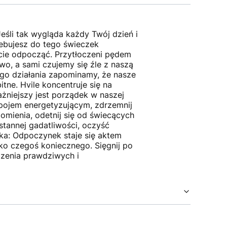
Jeśli tak wygląda każdy Twój dzień i
zebujesz do tego świeczek
cie odpocząć. Przytłoczeni pędem
wo, a sami czujemy się źle z naszą
go działania zapominamy, że nasze
tne. Hvile koncentruje się na
żniejszy jest porządek w naszej
apojem energetyzującym, zdrzemnij
mienia, odetnij się od świecących
stannej gadatliwości, oczyść
ka: Odpoczynek staje się aktem
ako czegoś koniecznego. Sięgnij po
dzenia prawdziwych i