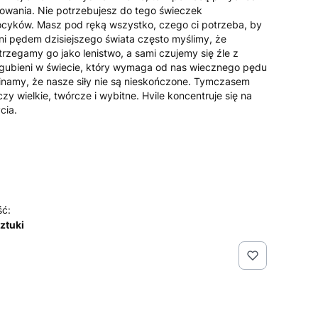
howania. Nie potrzebujesz do tego świeczek
ocyków. Masz pod ręką wszystko, czego ci potrzeba, by
ni pędem dzisiejszego świata często myślimy, że
rzegamy go jako lenistwo, a sami czujemy się źle z
gubieni w świecie, który wymaga od nas wiecznego pędu
inamy, że nasze siły nie są nieskończone. Tymczasem
zy wielkie, twórcze i wybitne. Hvile koncentruje się na
ycia.
ść:
sztuki