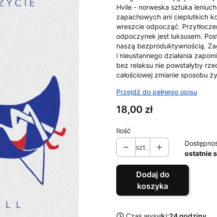
Hvile - norweska sztuka leniuc
zapachowych ani cieplutkich k
wreszcie odpocząć. Przytłocze
odpoczynek jest luksusem. Post
naszą bezproduktywnością. Za
i nieustannego działania zapom
bez relaksu nie powstałyby rzec
całościowej zmianie sposobu ż
Przejdź do pełnego opisu
Cena
18,00 zł
Ilość
Dostępno
szt.
ostatnie 
Dodaj do
koszyka
Czas wysyłki:
24 godziny