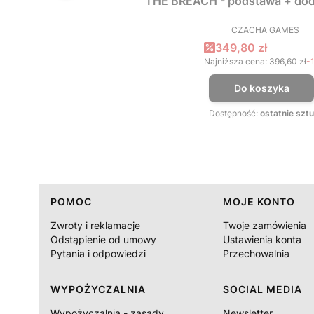
THE BREACH - podstawa + dod
CZACHA GAMES
PRODUCEN
Cena promocyjna
349,80 zł
Najniższa cena:
396,60 zł
-
Do koszyka
Dostępność:
ostatnie sztu
Linki w stopce
POMOC
MOJE KONTO
Zwroty i reklamacje
Twoje zamówienia
Odstąpienie od umowy
Ustawienia konta
Pytania i odpowiedzi
Przechowalnia
WYPOŻYCZALNIA
SOCIAL MEDIA
Wypożyczalnia - zasady
Newsletter