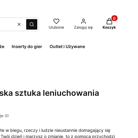
Produkty w kos
Wyczyść
Szukaj
Ulubione
Zaloguj się
Koszyk
że
Inserty do gier
Outlet i Używane
eska sztuka leniuchowania
e: 0)
ite w biegu, rzeczy i ludzie nieustannie domagający się
 Twój dzień i marzysz o zmianie, to z pomocą przychodzi