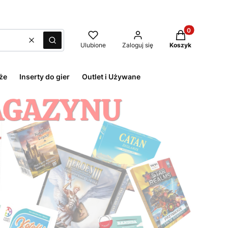
Produkty w kos
Wyczyść
Szukaj
Ulubione
Zaloguj się
Koszyk
że
Inserty do gier
Outlet i Używane