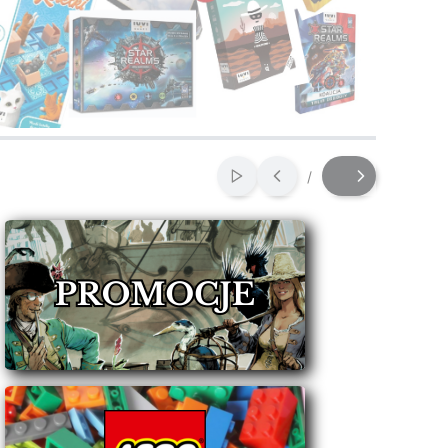
/
Włącz automatyczne przewij
Slajd
z