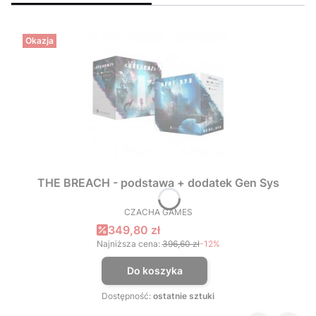
Okazja
THE BREACH - podstawa + dodatek Gen Sys
CZACHA GAMES
PRODUCENT
Cena promocyjna
349,80 zł
Najniższa cena:
396,60 zł
-12%
Do koszyka
Dostępność:
ostatnie sztuki