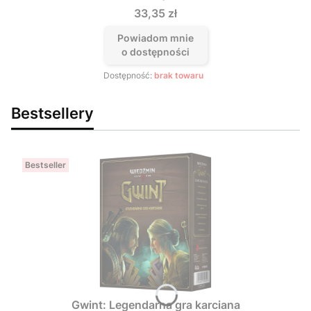
Cena
33,35 zł
Powiadom mnie
o dostępności
Dostępność:
brak towaru
Bestsellery
Bestseller
Gwint: Legendarna gra karciana