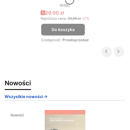
REBEL
PRODUCENT
Cena promocyjna
29,00 zł
Najniższa cena:
39,95 zł
-27%
Do koszyka
Dostępność:
Przedsprzedaż
Nowości
Wszystkie nowości
Nowość