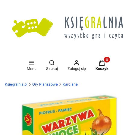
Produkty w koszy
Otwórz wyszukiwarkę
Menu
Szukaj
Zaloguj się
Koszyk
Księgralnia.pl
Gry Planszowe
Karciane