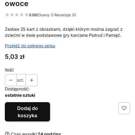
owoce
0.00
(Oceny: 0 Recenzje: 0)
Zestaw 25 kart z obrazkami, dzięki którym można zagrać z
dziećmi w dwie podstawowe gry karciane Piotruś i Pamięć.
Przejdź do pełnego opisu
Cena
5,03 zł
Ilość
szt.
Dostępność:
ostatnie sztuki
Dodaj do
koszyka
Czas wysyłki:
24 godziny