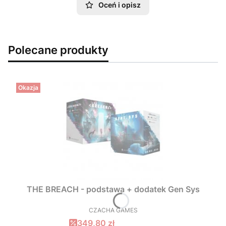
Oceń i opisz
Polecane produkty
Okazja
THE BREACH - podstawa + dodatek Gen Sys
CZACHA GAMES
PRODUCENT
Cena promocyjna
349,80 zł