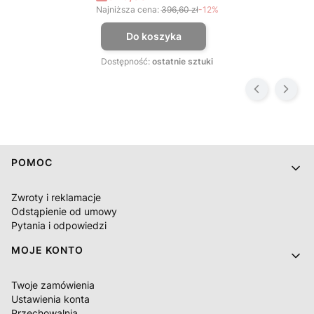
Najniższa cena:
396,60 zł
-12%
Do koszyka
Dostępność:
ostatnie sztuki
Linki w stopce
POMOC
Zwroty i reklamacje
Odstąpienie od umowy
Pytania i odpowiedzi
MOJE KONTO
Twoje zamówienia
Ustawienia konta
Przechowalnia