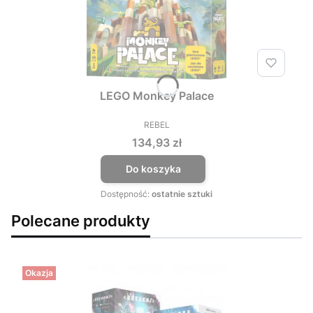
LEGO Monkey Palace
REBEL
PRODUCENT
Cena
134,93 zł
Do koszyka
Dostępność:
ostatnie sztuki
Polecane produkty
Okazja