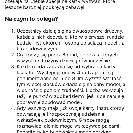
czekają na Ciebie specjalne karty wyzwań, które
jeszcze bardziej podkręcą zabawę!
Na czym to polega?
Uczestnicy dzielą się na dwuosobowe drużyny.
Każda z nich decyduje, kto w pierwszej rundzie
będzie instruktorem (osobą opisującą model), a
kto budowniczym.
Gra toczy się przez 6 rund, podczas których
wszystkie drużyny działają równocześnie.
Każda runda zaczyna się od wybrania karty
kształtu. Występują one w 4 rodzajach i są
ponumerowane od 5 do 8. Im wyższa wartość,
tym więcej klocków składa się na dany model, a
więc rośnie poziom trudności. Liczba wskazuje
też, ile punktów zdobędziemy, jeśli uda nam się
poprawnie zbudować model.
Gdy wszyscy mają już swoje karty, instruktorzy
odwracają je i rozpoczynają udzielanie
wskazówek budowniczym. Gracze mogą
rozmawiać, ale nie mogą wskazywać palcami.
Ponadto tylko budowniczy może dotykać