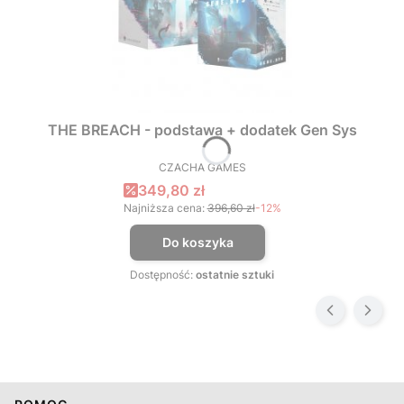
THE BREACH - podstawa + dodatek Gen Sys
CZACHA GAMES
PRODUCENT
Cena promocyjna
349,80 zł
Najniższa cena:
396,60 zł
-12%
Do koszyka
Dostępność:
ostatnie sztuki