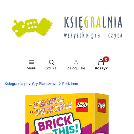
Produkty w koszy
Otwórz wyszukiwarkę
Menu
Szukaj
Zaloguj się
Koszyk
Księgralnia.pl
Gry Planszowe
Rodzinne