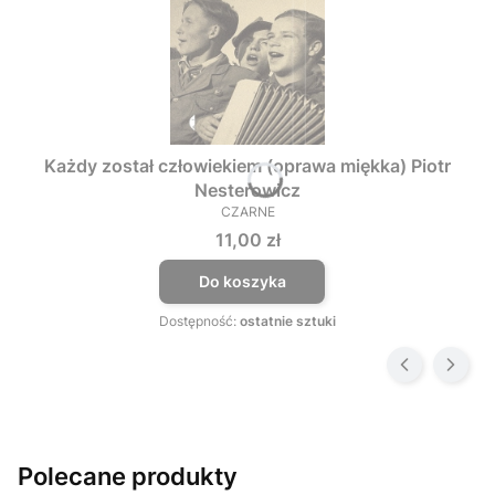
Każdy został człowiekiem (oprawa miękka) Piotr
Nesterowicz
CZARNE
PRODUCENT
Cena
11,00 zł
Do koszyka
Dostępność:
ostatnie sztuki
Polecane produkty