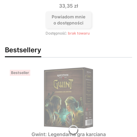
Cena
33,35 zł
Powiadom mnie
o dostępności
Dostępność:
brak towaru
Bestsellery
Bestseller
Gwint: Legendarna gra karciana