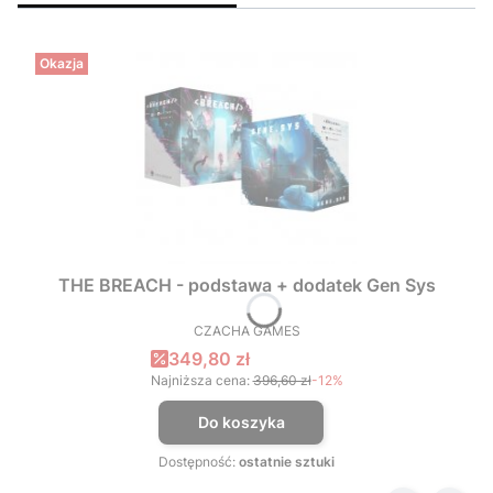
Okazja
THE BREACH - podstawa + dodatek Gen Sys
CZACHA GAMES
PRODUCENT
Cena promocyjna
349,80 zł
Najniższa cena:
396,60 zł
-12%
Do koszyka
Dostępność:
ostatnie sztuki