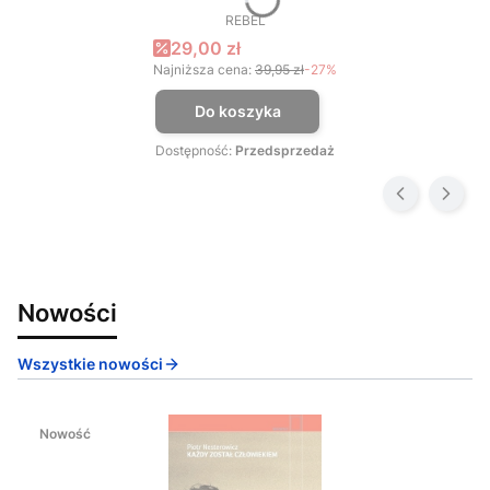
REBEL
PRODUCENT
Cena promocyjna
29,00 zł
Najniższa cena:
39,95 zł
-27%
Do koszyka
Dostępność:
Przedsprzedaż
Nowości
Wszystkie nowości
Nowość