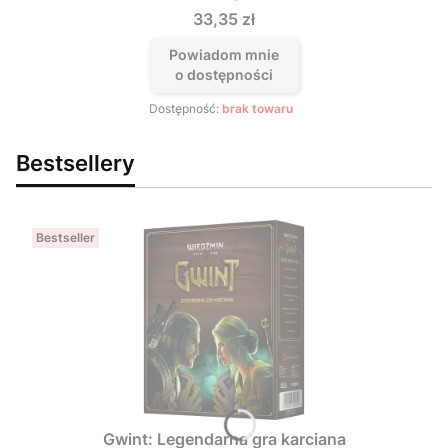
Cena
33,35 zł
Powiadom mnie
o dostępności
Dostępność:
brak towaru
Bestsellery
Bestseller
Gwint: Legendarna gra karciana