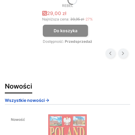
REBEL
PRODUCENT
Cena promocyjna
29,00 zł
Najniższa cena:
39,95 zł
-27%
Do koszyka
Dostępność:
Przedsprzedaż
Nowości
Wszystkie nowości
Nowość