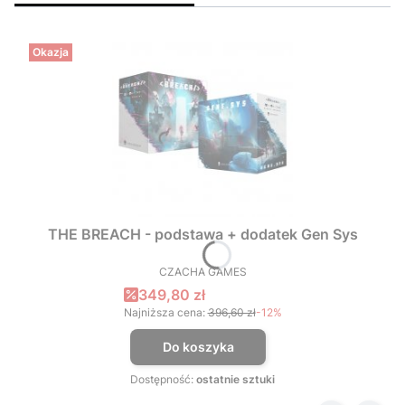
Okazja
THE BREACH - podstawa + dodatek Gen Sys
CZACHA GAMES
PRODUCENT
Cena promocyjna
349,80 zł
Najniższa cena:
396,60 zł
-12%
Do koszyka
Dostępność:
ostatnie sztuki