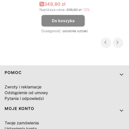
Cena promocyjna
349,80 zł
Najniższa cena:
396,60 zł
-12%
Do koszyka
Dostępność:
ostatnie sztuki
Linki w stopce
POMOC
Zwroty i reklamacje
Odstąpienie od umowy
Pytania i odpowiedzi
MOJE KONTO
Twoje zamówienia
Ustawienia konta