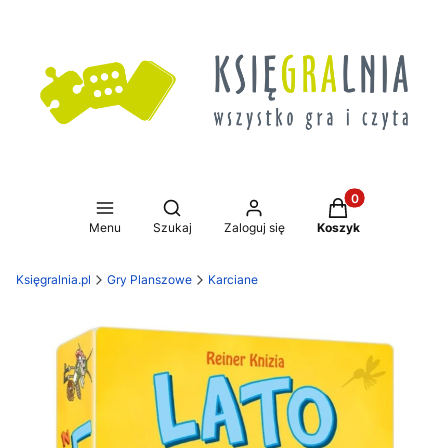
Produkty w koszy
Otwórz wyszukiwarkę
Menu
Szukaj
Zaloguj się
Koszyk
Księgralnia.pl
Gry Planszowe
Karciane