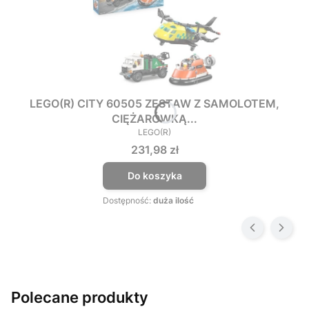
LEGO(R) CITY 60505 ZESTAW Z SAMOLOTEM,
CIĘŻARÓWKĄ...
LEGO(R)
PRODUCENT
Cena
231,98 zł
Do koszyka
Dostępność:
duża ilość
Polecane produkty