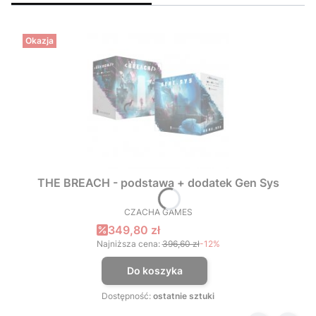
Okazja
THE BREACH - podstawa + dodatek Gen Sys
CZACHA GAMES
PRODUCENT
Cena promocyjna
349,80 zł
Najniższa cena:
396,60 zł
-12%
Do koszyka
Dostępność:
ostatnie sztuki