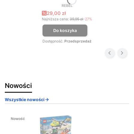
REBEL
PRODUCENT
Cena promocyjna
29,00 zł
Najniższa cena:
39,95 zł
-27%
Do koszyka
Dostępność:
Przedsprzedaż
Nowości
Wszystkie nowości
Nowość