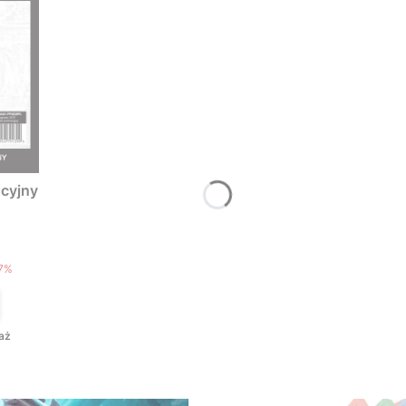
cyjny
T
7%
aż