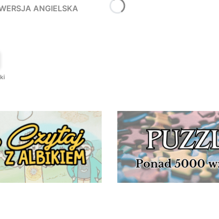
- WERSJA ANGIELSKA
T
ki