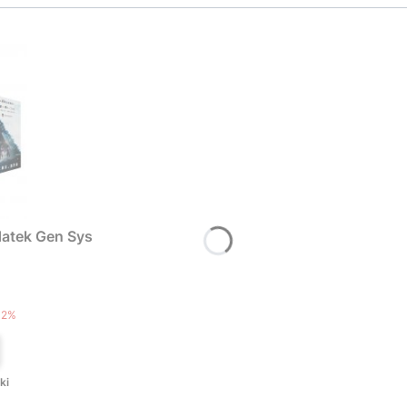
atek Gen Sys
T
12%
ki