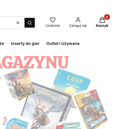
Produkty w kos
Wyczyść
Szukaj
Ulubione
Zaloguj się
Koszyk
że
Inserty do gier
Outlet i Używane