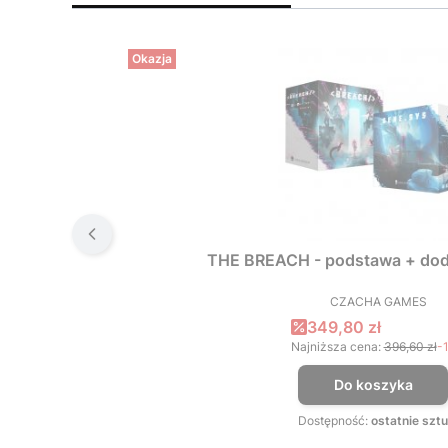
Okazja
THE BREACH - podstawa + dod
CZACHA GAMES
PRODUCEN
Cena promocyjna
349,80 zł
Najniższa cena:
396,60 zł
-
Do koszyka
Dostępność:
ostatnie sztu