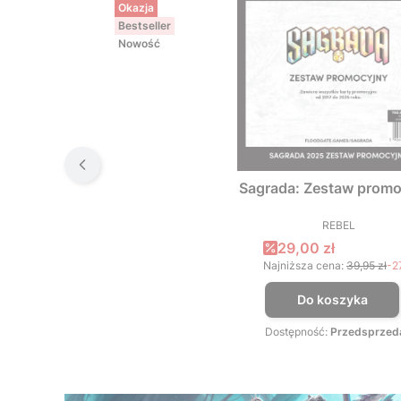
Okazja
Bestseller
Nowość
Sagrada: Zestaw promo
REBEL
PRODUCEN
Cena promocyjna
29,00 zł
Najniższa cena:
39,95 zł
-2
Do koszyka
Dostępność:
Przedsprzed