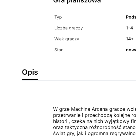
Gra planszowa
Typ
Pod
Liczba graczy
1-4
Wiek graczy
14+
Stan
now
Opis
W grze Machina Arcana gracze wcie
przetrwanie i przechodzą kolejne ro
historii, czeka na nich wyjątkowy 
oraz taktyczna różnorodność stano
świat gry, jak i ogromna regrywaln