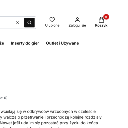
Produkty w kos
Wyczyść
Szukaj
Ulubione
Zaloguj się
Koszyk
że
Inserty do gier
Outlet i Używane
e: 0)
wcielają się w odkrywców wrzuconych w czeleście
y walczą o przetrwanie i przechodzą kolejne rozdziały
 Nawet jeśli uda im się pozostać przy życiu do końca