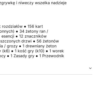
zgrywkę i niweczy wszelka nadzieje
t rozdziałów ● 156 kart
nnych) ● 34 żetony ran /
 esencji ● 12 znaczników
niszczonych drzwi ● 56 żetonów
ia / grozy ● 1 drewniany żeton
(k6) ● 1 kość gry (k10) ● 1 worek
ocy ● 1 Zasady gry ● 1 Przewodnik