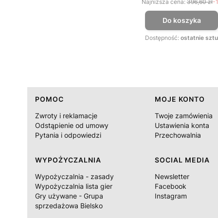
Najniższa cena:
396,60 zł
-
Do koszyka
Dostępność:
ostatnie sztu
Linki w stopce
POMOC
MOJE KONTO
Zwroty i reklamacje
Twoje zamówienia
Odstąpienie od umowy
Ustawienia konta
Pytania i odpowiedzi
Przechowalnia
WYPOŻYCZALNIA
SOCIAL MEDIA
Wypożyczalnia - zasady
Newsletter
Wypożyczalnia lista gier
Facebook
Gry używane - Grupa
Instagram
sprzedażowa Bielsko