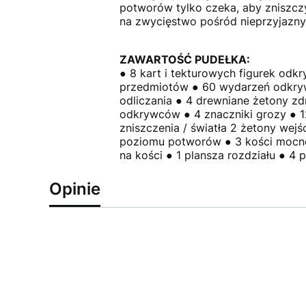
potworów tylko czeka, aby zniszcz
na zwycięstwo pośród nieprzyjazn
ZAWARTOŚĆ PUDEŁKA:
● 8 kart i tekturowych figurek odk
przedmiotów ● 60 wydarzeń odkryw
odliczania ● 4 drewniane żetony zd
odkrywców ● 4 znaczniki grozy ● 1
zniszczenia / światła 2 żetony wejś
poziomu potworów ● 3 kości mocneg
na kości ● 1 plansza rozdziału ● 4
Opinie