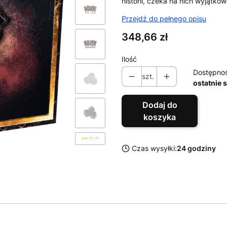
historii, czeka na nich wyjątko
Przejdź do pełnego opisu
Cena
348,66 zł
Ilość
Dostępno
szt.
ostatnie 
Dodaj do
koszyka
Czas wysyłki:
24 godziny