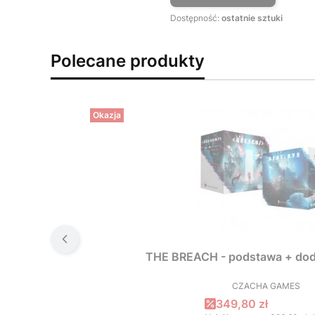
Dostępność:
ostatnie sztuki
Polecane produkty
Okazja
THE BREACH - podstawa + dod
CZACHA GAMES
PRODUCEN
Cena promocyjna
349,80 zł