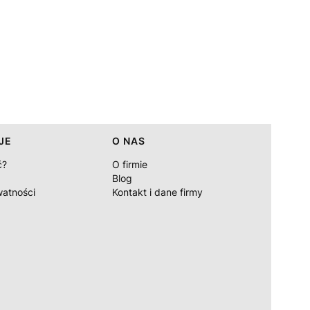
JE
O NAS
ć?
O firmie
Blog
watności
Kontakt i dane firmy