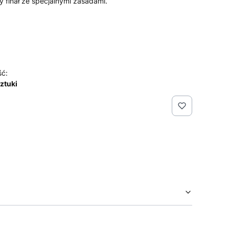
wy finał ze specjalnymi zasadami.
ść:
sztuki