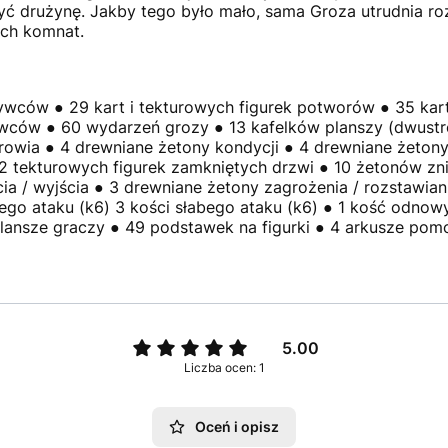
yć drużynę. Jakby tego było mało, sama Groza utrudnia ro
ych komnat.
rywców ● 29 kart i tekturowych figurek potworów ● 35 kar
ców ● 60 wydarzeń grozy ● 13 kafelków planszy (dwustro
rowia ● 4 drewniane żetony kondycji ● 4 drewniane żetony
2 tekturowych figurek zamkniętych drzwi ● 10 żetonów z
cia / wyjścia ● 3 drewniane żetony zagrożenia / rozstawian
o ataku (k6) 3 kości słabego ataku (k6) ● 1 kość odnowy 
 plansze graczy ● 49 podstawek na figurki ● 4 arkusze pom
5.00
Liczba ocen: 1
Oceń i opisz