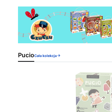
Pucio
Cała kolekcja