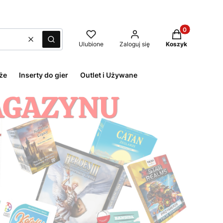
Produkty w kos
Wyczyść
Szukaj
Ulubione
Zaloguj się
Koszyk
że
Inserty do gier
Outlet i Używane