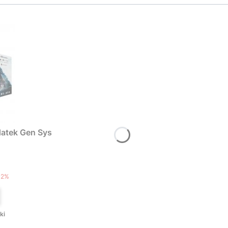
atek Gen Sys
T
12%
ki