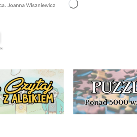
rca. Joanna Wiszniewicz
T
ki