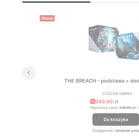
Okazja
THE BREACH - podstawa + dod
CZACHA GAMES
PRODUCEN
Cena promocyjna
349,80 zł
Najniższa cena:
396,60 zł
-
Do koszyka
Dostępność:
ostatnie sztu