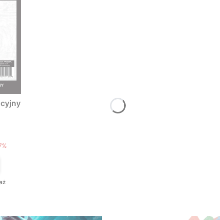
cyjny
T
7%
aż