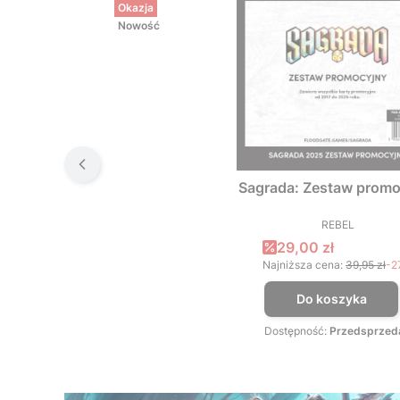
Okazja
Nowość
Sagrada: Zestaw promo
REBEL
PRODUCEN
Cena promocyjna
29,00 zł
Najniższa cena:
39,95 zł
-2
Do koszyka
Dostępność:
Przedsprzed