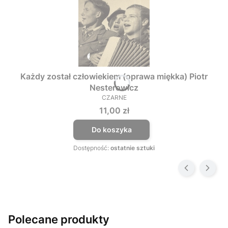
Każdy został człowiekiem (oprawa miękka) Piotr
Nesterowicz
CZARNE
PRODUCENT
Cena
11,00 zł
Do koszyka
Dostępność:
ostatnie sztuki
Polecane produkty