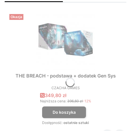
Okazja
THE BREACH - podstawa + dodatek Gen Sys
CZACHA GAMES
PRODUCENT
Cena promocyjna
349,80 zł
Najniższa cena:
396,60 zł
-12%
Do koszyka
Dostępność:
ostatnie sztuki