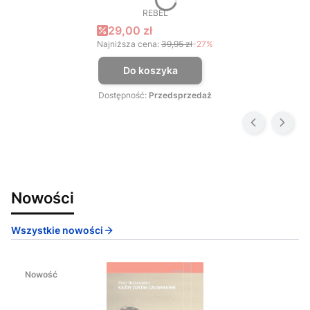
REBEL
PRODUCENT
Cena promocyjna
29,00 zł
Najniższa cena:
39,95 zł
-27%
Do koszyka
Dostępność:
Przedsprzedaż
Nowości
Wszystkie nowości
Nowość