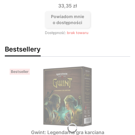
Cena
33,35 zł
Powiadom mnie
o dostępności
Dostępność:
brak towaru
Bestsellery
Bestseller
Gwint: Legendarna gra karciana