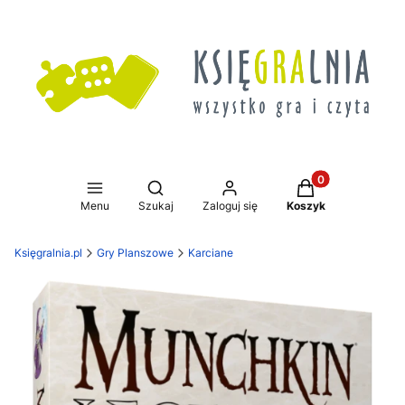
Produkty w koszy
Otwórz wyszukiwarkę
Menu
Szukaj
Zaloguj się
Koszyk
Księgralnia.pl
Gry Planszowe
Karciane