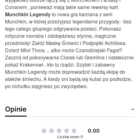
Conanem , ponieważ mają takie same rewersy kart.
Munchkin Legendy
to nowa gra karciana z serii
Munchkin, w której przeżyjesz legendarne przygody - bez
tego całego głupiego odgrywania postaci. Pokonasz
mityczne monstra i zdobędziesz słynne, magiczne
przedmioty! Załóż Maskę Śmierci i Podpiętki Achillesa.
Dzierż Młot Thora ... albo może Czarodziejski Fagot?
Zacznij od pokonywania Ciarek lub Gremlina i ostatecznie
pokaż Krakenowi , kto tu rządzi. Szybki i zabawny
Munchkin Legendy może doprowadzić każdą ekipę do
ataków śmiechu. A kiedy oni będą się kulać po podłodze,
po cichutku sięgniesz po zwycięstwo.
Opinie
0.00
Liczba ocen: 0