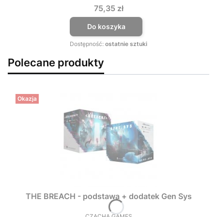
Cena
75,35 zł
Do koszyka
Dostępność:
ostatnie sztuki
Polecane produkty
Okazja
THE BREACH - podstawa + dodatek Gen Sys
CZACHA GAMES