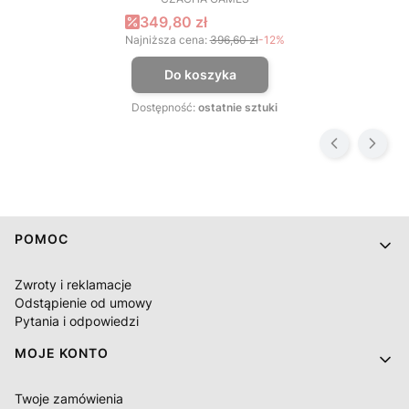
PRODUCENT
Cena promocyjna
349,80 zł
Najniższa cena:
396,60 zł
-12%
Do koszyka
Dostępność:
ostatnie sztuki
Linki w stopce
POMOC
Zwroty i reklamacje
Odstąpienie od umowy
Pytania i odpowiedzi
MOJE KONTO
Twoje zamówienia