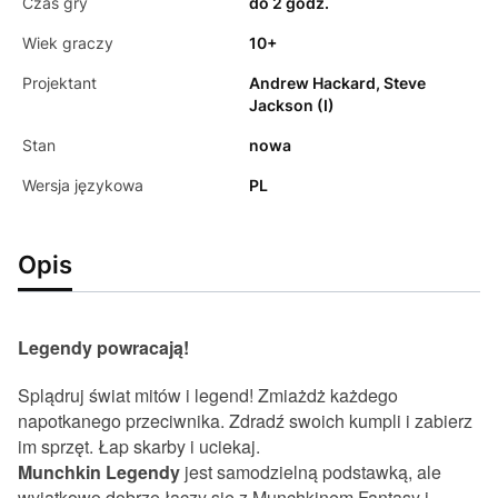
Czas gry
do 2 godz.
Wiek graczy
10+
Projektant
Andrew Hackard, Steve
Jackson (I)
Stan
nowa
Wersja językowa
PL
Opis
Legendy powracają!
Splądruj świat mitów i legend! Zmiażdż każdego
napotkanego przeciwnika. Zdradź swoich kumpli i zabierz
im sprzęt. Łap skarby i uciekaj.
Munchkin Legendy
jest samodzielną podstawką, ale
wyjątkowo dobrze łączy się z Munchkinem Fantasy i