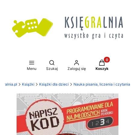
Produkty w koszy
Otwórz wyszukiwarkę
Menu
Szukaj
Zaloguj się
Koszyk
ęgralnia.pl
Książki
Książki dla dzieci
Nauka pisania, liczenia i czytania