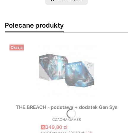
Polecane produkty
Okazja
THE BREACH - podstawa + dodatek Gen Sys
CZACHA GAMES
PRODUCENT
Cena promocyjna
349,80 zł
Najniższa cena:
396,60 zł
-12%