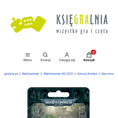
Produkty w koszy
Otwórz wyszukiwarkę
Menu
Szukaj
Zaloguj się
Koszyk
sięgralnia.pl
Warhammer
Warhammer 40,000
Xenos Armies
Necrons