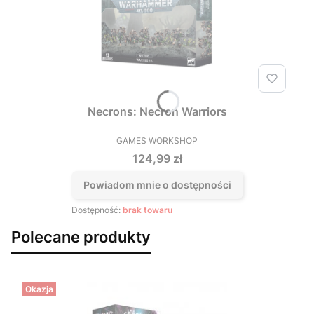
Necrons: Necron Warriors
GAMES WORKSHOP
PRODUCENT
Cena
124,99 zł
Powiadom mnie o dostępności
Dostępność:
brak towaru
Polecane produkty
Okazja