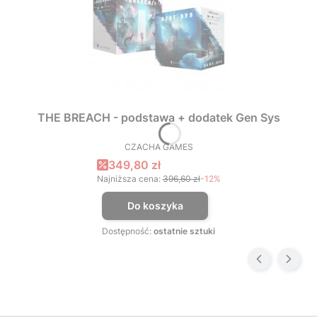
THE BREACH - podstawa + dodatek Gen Sys
CZACHA GAMES
PRODUCENT
Cena promocyjna
349,80 zł
Najniższa cena:
396,60 zł
-12%
Do koszyka
Dostępność:
ostatnie sztuki