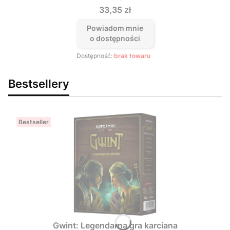
Cena
33,35 zł
Powiadom mnie
o dostępności
Dostępność:
brak towaru
Bestsellery
Bestseller
Gwint: Legendarna gra karciana