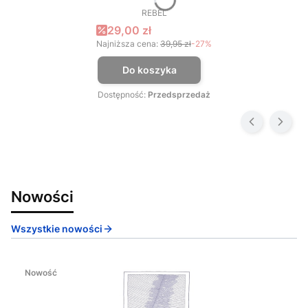
REBEL
PRODUCENT
Cena promocyjna
29,00 zł
Najniższa cena:
39,95 zł
-27%
Do koszyka
Dostępność:
Przedsprzedaż
Nowości
Wszystkie nowości
Nowość