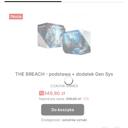
Okazja
THE BREACH - podstawa + dodatek Gen Sys
CZACHA GAMES
PRODUCENT
Cena promocyjna
349,80 zł
Najniższa cena:
396,60 zł
-12%
Do koszyka
Dostępność:
ostatnie sztuki