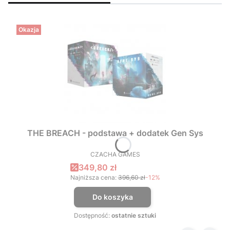
Okazja
THE BREACH - podstawa + dodatek Gen Sys
CZACHA GAMES
PRODUCENT
Cena promocyjna
349,80 zł
Najniższa cena:
396,60 zł
-12%
Do koszyka
Dostępność:
ostatnie sztuki