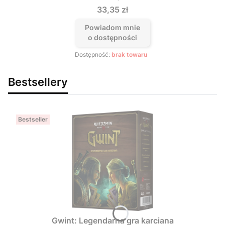
Cena
33,35 zł
Powiadom mnie
o dostępności
Dostępność:
brak towaru
Bestsellery
Bestseller
Gwint: Legendarna gra karciana