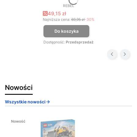
REBEL
PRODUCENT
Cena promocyjna
49,15 zł
Najniższa cena:
69,95 zł
-30%
Do koszyka
Dostępność:
Przedsprzedaż
Nowości
Wszystkie nowości
Nowość