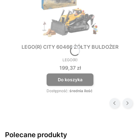
LEGO(R) CITY 60466 ŻÓŁTY BULDOŻER
LEGO(R)
PRODUCENT
Cena
199,37 zł
Do koszyka
Dostępność:
średnia ilość
Polecane produkty