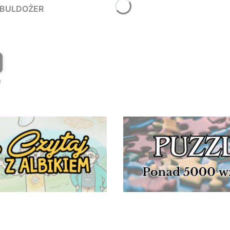
Y BULDOŻER
T
ć