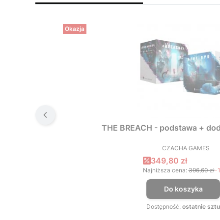
Okazja
THE BREACH - podstawa + dod
CZACHA GAMES
PRODUCEN
Cena promocyjna
349,80 zł
Najniższa cena:
396,60 zł
-
Do koszyka
Dostępność:
ostatnie sztu