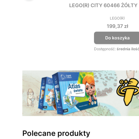
LEGO(R) CITY 60466 ŻÓŁT
LEGO(R)
PRODUCEN
Cena
199,37 zł
Do koszyka
Dostępność:
średnia iloś
Polecane produkty