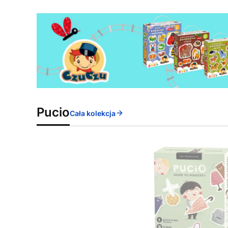
Pucio
Cała kolekcja