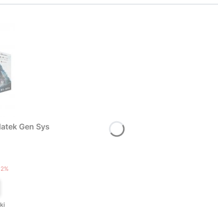
atek Gen Sys
T
12%
ki