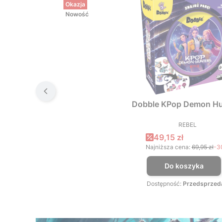
Okazja
Nowość
Dobble KPop Demon Hu
REBEL
PRODUCEN
Cena promocyjna
49,15 zł
Najniższa cena:
69,95 zł
-3
Do koszyka
Dostępność:
Przedsprzed