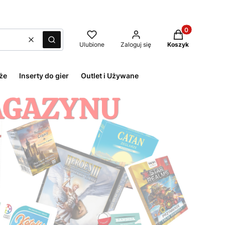
Produkty w kos
Wyczyść
Szukaj
Ulubione
Zaloguj się
Koszyk
że
Inserty do gier
Outlet i Używane