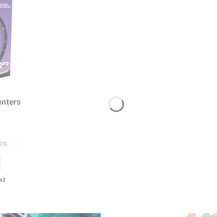
nters
T
0%
aż