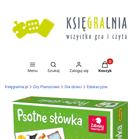
Produkty w koszy
Otwórz wyszukiwarkę
Menu
Szukaj
Zaloguj się
Koszyk
Księgralnia.pl
Gry Planszowe
Dla dzieci
Edukacyjne