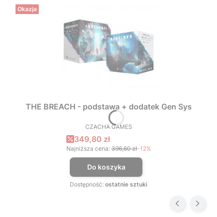
Okazja
THE BREACH - podstawa + dodatek Gen Sys
CZACHA GAMES
PRODUCENT
Cena promocyjna
349,80 zł
Najniższa cena:
396,60 zł
-12%
Do koszyka
Dostępność:
ostatnie sztuki