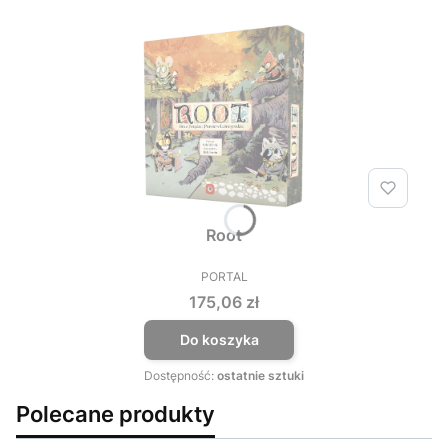
Root
PORTAL
PRODUCENT
Cena
175,06 zł
Do koszyka
Dostępność:
ostatnie sztuki
Polecane produkty