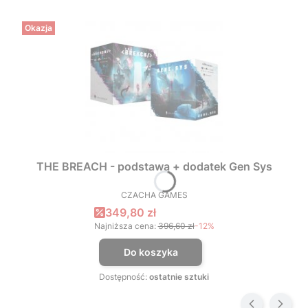
Okazja
THE BREACH - podstawa + dodatek Gen Sys
CZACHA GAMES
PRODUCENT
Cena promocyjna
349,80 zł
Najniższa cena:
396,60 zł
-12%
Do koszyka
Dostępność:
ostatnie sztuki