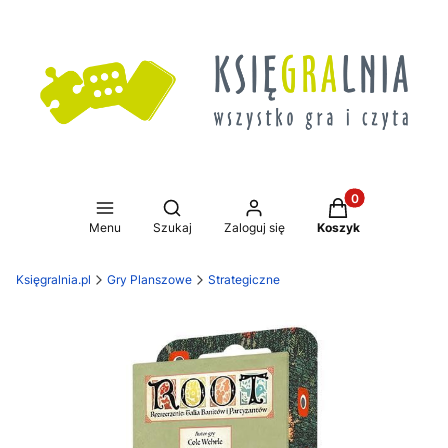
Produkty w koszy
Otwórz wyszukiwarkę
Menu
Szukaj
Zaloguj się
Koszyk
Księgralnia.pl
Gry Planszowe
Strategiczne