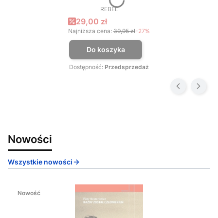
REBEL
PRODUCENT
Cena promocyjna
29,00 zł
Najniższa cena:
39,95 zł
-27%
Do koszyka
Dostępność:
Przedsprzedaż
Nowości
Wszystkie nowości
Nowość