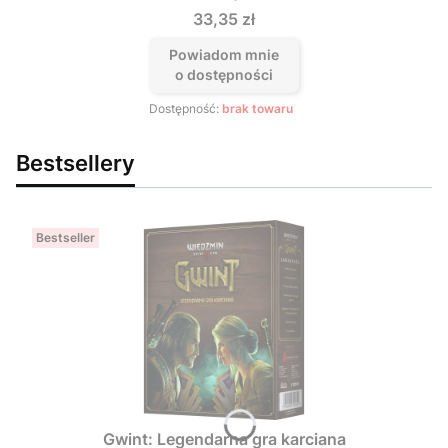
Cena
33,35 zł
Powiadom mnie
o dostępności
Dostępność:
brak towaru
Bestsellery
Bestseller
Gwint: Legendarna gra karciana