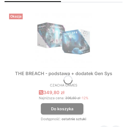
Okazja
THE BREACH - podstawa + dodatek Gen Sys
CZACHA GAMES
PRODUCENT
Cena promocyjna
349,80 zł
Najniższa cena:
396,60 zł
-12%
Do koszyka
Dostępność:
ostatnie sztuki