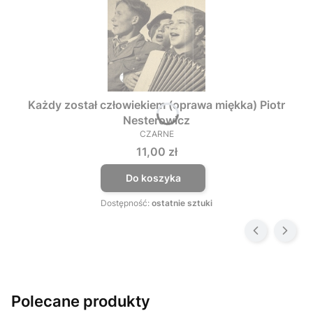
Każdy został człowiekiem (oprawa miękka) Piotr
Nesterowicz
CZARNE
PRODUCENT
Cena
11,00 zł
Do koszyka
Dostępność:
ostatnie sztuki
Polecane produkty