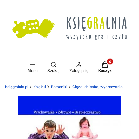
Produkty w koszy
Otwórz wyszukiwarkę
Menu
Szukaj
Zaloguj się
Koszyk
Księgralnia.pl
Książki
Poradniki
Ciąża, dziecko, wychowanie