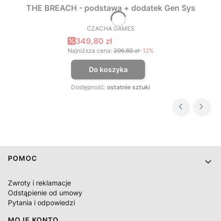
THE BREACH - podstawa + dodatek Gen Sys
CZACHA GAMES
PRODUCENT
Cena promocyjna
349,80 zł
Najniższa cena:
396,60 zł
-12%
Do koszyka
Dostępność:
ostatnie sztuki
Linki w stopce
POMOC
Zwroty i reklamacje
Odstąpienie od umowy
Pytania i odpowiedzi
MOJE KONTO