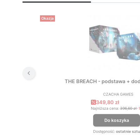
Okazja
THE BREACH - podstawa + dod
CZACHA GAMES
PRODUCEN
Cena promocyjna
349,80 zł
Najniższa cena:
396,60 zł
-
Do koszyka
Dostępność:
ostatnie sztu