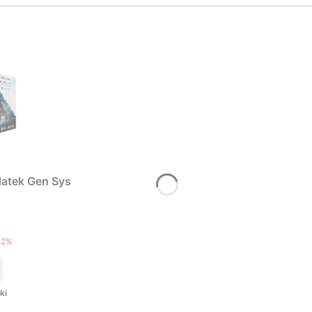
atek Gen Sys
T
12%
ki