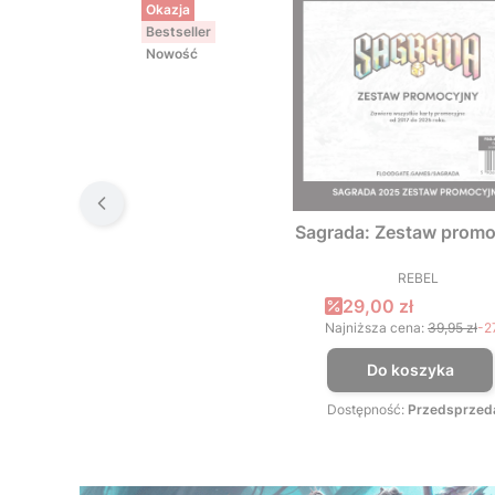
Okazja
Bestseller
Nowość
Sagrada: Zestaw promo
REBEL
PRODUCEN
Cena promocyjna
29,00 zł
Najniższa cena:
39,95 zł
-2
Do koszyka
Dostępność:
Przedsprzed