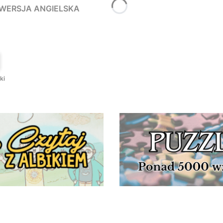
- WERSJA ANGIELSKA
T
ki