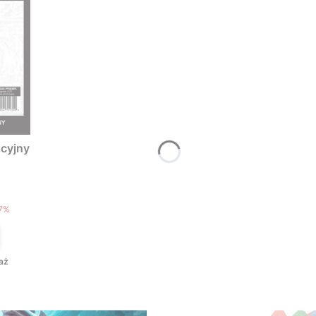
cyjny
T
7%
aż