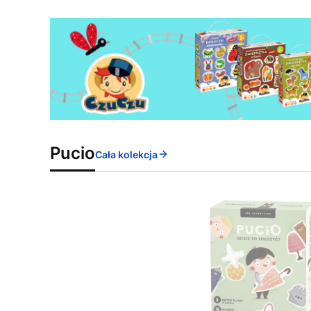
Pucio
Cała kolekcja