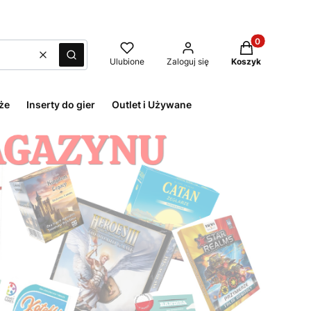
Produkty w kos
Wyczyść
Szukaj
Ulubione
Zaloguj się
Koszyk
że
Inserty do gier
Outlet i Używane