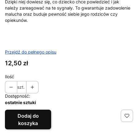
Dzięki niej dowiesz się, co dziecko chce powiedzieć i jak
należy zareagować na te sygnały. To gwarantuje zadowolenie
malucha oraz buduje pewność siebie jego rodziców czy
opiekunów.
Przejdź do pełnego opisu
Cena
12,50 zł
Ilość
szt.
Dostępność:
ostatnie sztuki
Dodaj do
koszyka