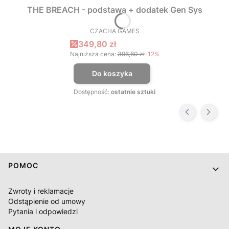
THE BREACH - podstawa + dodatek Gen Sys
CZACHA GAMES
PRODUCENT
Cena promocyjna
349,80 zł
Najniższa cena:
396,60 zł
-12%
Do koszyka
Dostępność:
ostatnie sztuki
Linki w stopce
POMOC
Zwroty i reklamacje
Odstąpienie od umowy
Pytania i odpowiedzi