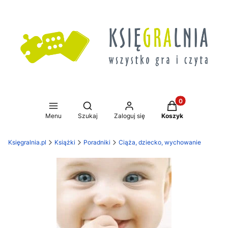
Produkty w koszy
Otwórz wyszukiwarkę
Menu
Szukaj
Zaloguj się
Koszyk
Księgralnia.pl
Książki
Poradniki
Ciąża, dziecko, wychowanie