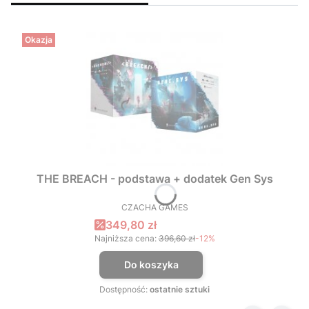
Okazja
THE BREACH - podstawa + dodatek Gen Sys
CZACHA GAMES
PRODUCENT
Cena promocyjna
349,80 zł
Najniższa cena:
396,60 zł
-12%
Do koszyka
Dostępność:
ostatnie sztuki