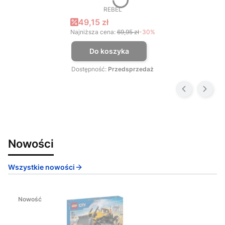
REBEL
PRODUCENT
Cena promocyjna
49,15 zł
Najniższa cena:
69,95 zł
-30%
Do koszyka
Dostępność:
Przedsprzedaż
Nowości
Wszystkie nowości
Nowość