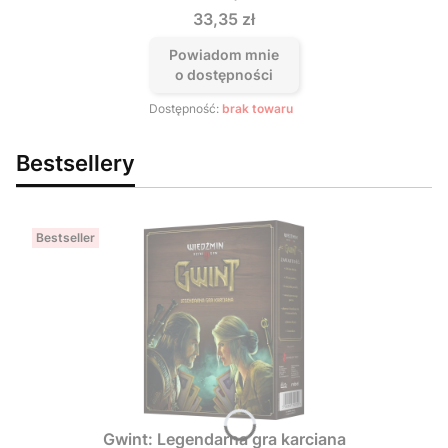
Cena
33,35 zł
Powiadom mnie
o dostępności
Dostępność:
brak towaru
Bestsellery
Bestseller
Gwint: Legendarna gra karciana