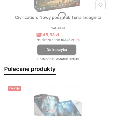
Civilization: Nowy poczatek Terra Incognita
GALAKTA
PRODUCENT
Cena promocyjna
148,63 zł
Najniższa cena:
163,66 zł
-9%
Do koszyka
Dostępność:
ostatnie sztuki
Polecane produkty
Okazja