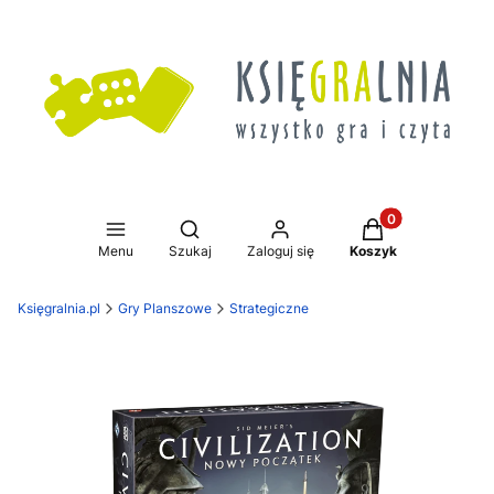
Produkty w koszy
Otwórz wyszukiwarkę
Menu
Szukaj
Zaloguj się
Koszyk
Księgralnia.pl
Gry Planszowe
Strategiczne