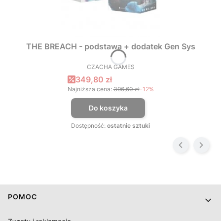
THE BREACH - podstawa + dodatek Gen Sys
CZACHA GAMES
PRODUCENT
Cena promocyjna
349,80 zł
Najniższa cena:
396,60 zł
-12%
Do koszyka
Dostępność:
ostatnie sztuki
Linki w stopce
POMOC