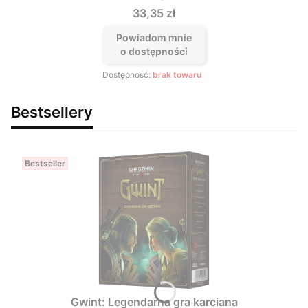
Cena
33,35 zł
Powiadom mnie
o dostępności
Dostępność:
brak towaru
Bestsellery
Bestseller
Gwint: Legendarna gra karciana