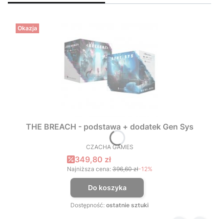
Okazja
THE BREACH - podstawa + dodatek Gen Sys
CZACHA GAMES
PRODUCENT
Cena promocyjna
349,80 zł
Najniższa cena:
396,60 zł
-12%
Do koszyka
Dostępność:
ostatnie sztuki