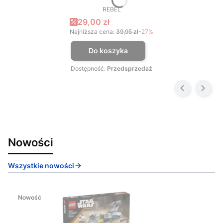
REBEL
PRODUCENT
Cena promocyjna
29,00 zł
Najniższa cena:
39,95 zł
-27%
Do koszyka
Dostępność:
Przedsprzedaż
Nowości
Wszystkie nowości
Nowość