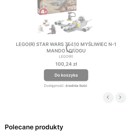
LEGO(R) STAR WARS 75410 MYŚLIWIEC N-1
MANDO I GROGU
LEGO(R)
PRODUCENT
Cena
100,24 zł
Do koszyka
Dostępność:
średnia ilość
Polecane produkty