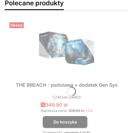
Polecane produkty
Okazja
THE BREACH - podstawa + dodatek Gen Sys
CZACHA GAMES
PRODUCENT
Cena promocyjna
349,80 zł
Najniższa cena:
396,60 zł
-12%
Do koszyka
Dostępność:
ostatnie sztuki