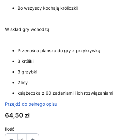
Bo wszyscy kochają króliczki!
W skład gry wchodzą:
Przenośna plansza do gry z przykrywką
3 króliki
3 grzybki
2 lisy
książeczka z 60 zadaniami i ich rozwiązaniami
Przejdź do pełnego opisu
Cena
64,50 zł
Ilość
szt.