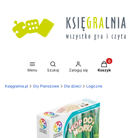
Produkty w koszy
Otwórz wyszukiwarkę
Menu
Szukaj
Zaloguj się
Koszyk
Księgralnia.pl
Gry Planszowe
Dla dzieci
Logiczne