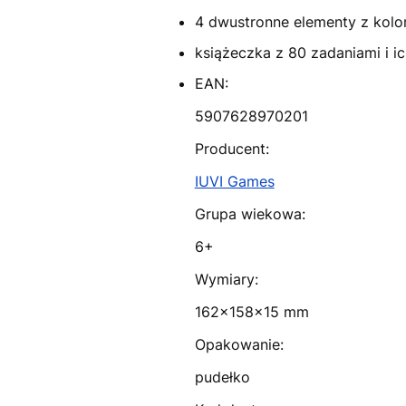
4 dwustronne elementy z kol
książeczka z 80 zadaniami i i
EAN:
5907628970201
Producent:
IUVI Games
Grupa wiekowa:
6+
Wymiary:
162x158x15 mm
Opakowanie:
pudełko