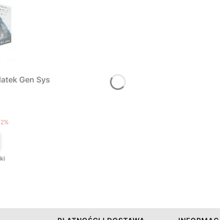
atek Gen Sys
T
12%
ki