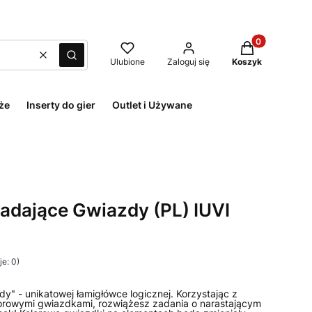
Produkty w kos
Wyczyść
Szukaj
Ulubione
Zaloguj się
Koszyk
że
Inserty do gier
Outlet i Używane
dające Gwiazdy (PL) IUVI
e: 0)
y" - unikatowej łamigłówce logicznej. Korzystając z
orowymi gwiazdkami, rozwiążesz zadania o narastającym