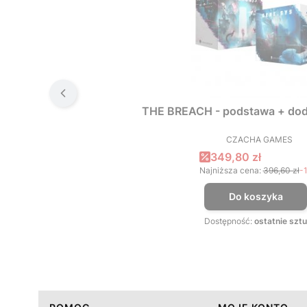
THE BREACH - podstawa + dod
CZACHA GAMES
PRODUCEN
Cena promocyjna
349,80 zł
Najniższa cena:
396,60 zł
-
Do koszyka
Dostępność:
ostatnie sztu