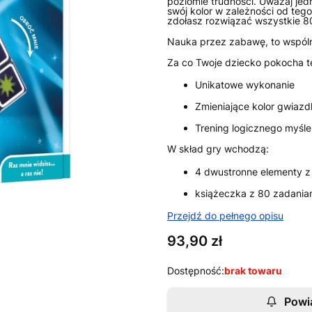
poziomie trudności. Uważaj jed
swój kolor w zależności od tego,
zdołasz rozwiązać wszystkie 8
Nauka przez zabawę, to wspóln
Za co Twoje dziecko pokocha t
Unikatowe wykonanie
Zmieniające kolor gwiazd
Trening logicznego myśle
W skład gry wchodzą:
4 dwustronne elementy z
książeczka z 80 zadaniam
Przejdź do pełnego opisu
Cena
93,90 zł
Dostępność:
brak towaru
Powi