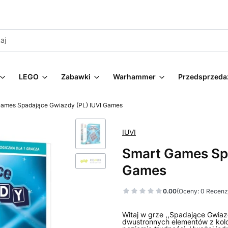
LEGO
Zabawki
Warhammer
Przedsprzeda
Games Spadające Gwiazdy (PL) IUVI Games
IUVI
Smart Games Spa
Games
0.00
(Oceny: 0 Recenzj
Witaj w grze ,,Spadające Gwiazd
dwustronnych elementów z kol