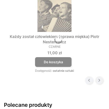
Każdy został człowiekiem (oprawa miękka) Piotr
Nesterowicz
CZARNE
PRODUCENT
Cena
11,00 zł
Do koszyka
Dostępność:
ostatnie sztuki
Polecane produkty