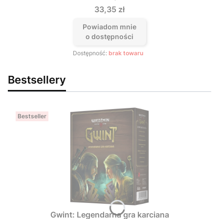
Cena
33,35 zł
Powiadom mnie
o dostępności
Dostępność:
brak towaru
Bestsellery
Bestseller
Gwint: Legendarna gra karciana