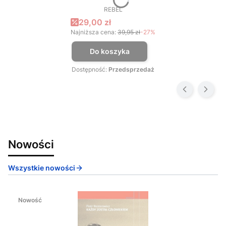
REBEL
PRODUCENT
Cena promocyjna
29,00 zł
Najniższa cena:
39,95 zł
-27%
Do koszyka
Dostępność:
Przedsprzedaż
Nowości
Wszystkie nowości
Nowość