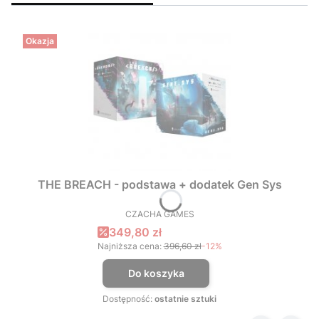
Okazja
THE BREACH - podstawa + dodatek Gen Sys
CZACHA GAMES
PRODUCENT
Cena promocyjna
349,80 zł
Najniższa cena:
396,60 zł
-12%
Do koszyka
Dostępność:
ostatnie sztuki