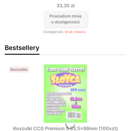
Cena
33,35 zł
Powiadom mnie
o dostępności
Dostępność:
brak towaru
Bestsellery
Bestseller
Koszulki CCG Premium S 63,5x88mm (100szt)