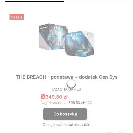
Okazja
THE BREACH - podstawa + dodatek Gen Sys
CZACHA GAMES
PRODUCENT
Cena promocyjna
349,80 zł
Najniższa cena:
396,60 zł
-12%
Do koszyka
Dostępność:
ostatnie sztuki