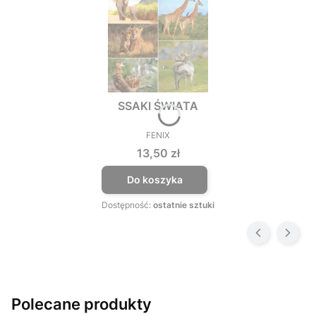
SSAKI ŚWIATA
FENIX
PRODUCENT
Cena
13,50 zł
Do koszyka
Dostępność:
ostatnie sztuki
Polecane produkty