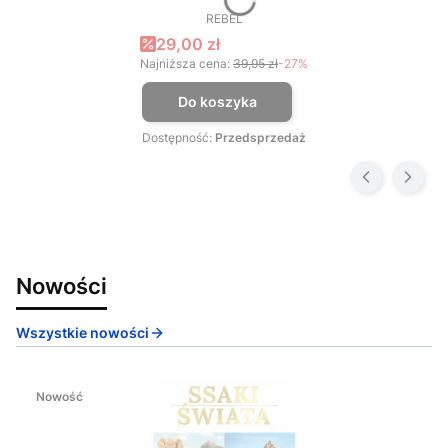
REBEL
PRODUCENT
Cena promocyjna
29,00 zł
Najniższa cena:
39,95 zł
-27%
Do koszyka
Dostępność:
Przedsprzedaż
Nowości
Wszystkie nowości
Nowość