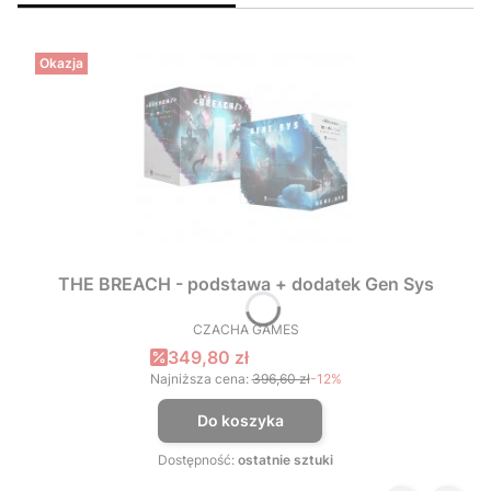
Okazja
THE BREACH - podstawa + dodatek Gen Sys
CZACHA GAMES
PRODUCENT
Cena promocyjna
349,80 zł
Najniższa cena:
396,60 zł
-12%
Do koszyka
Dostępność:
ostatnie sztuki