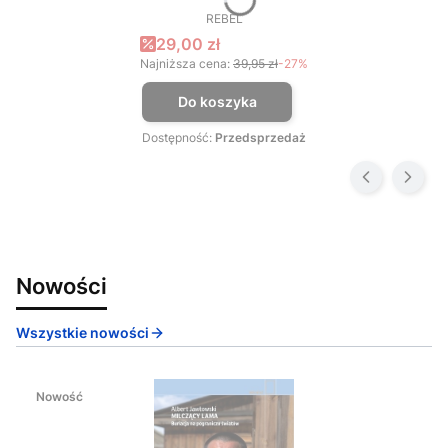
REBEL
PRODUCENT
Cena promocyjna
29,00 zł
Najniższa cena:
39,95 zł
-27%
Do koszyka
Dostępność:
Przedsprzedaż
Nowości
Wszystkie nowości
Nowość