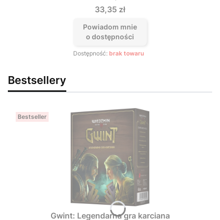
Cena
33,35 zł
Powiadom mnie
o dostępności
Dostępność:
brak towaru
Bestsellery
Bestseller
Gwint: Legendarna gra karciana