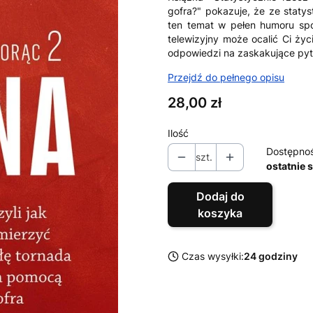
gofra?" pokazuje, że ze statys
ten temat w pełen humoru spos
telewizyjny może ocalić Ci życi
odpowiedzi na zaskakujące pyt
Przejdź do pełnego opisu
Cena
28,00 zł
Ilość
Dostępno
szt.
ostatnie 
Dodaj do
koszyka
Czas wysyłki:
24 godziny