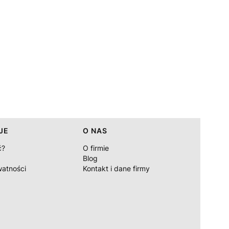
JE
O NAS
ć?
O firmie
Blog
watności
Kontakt i dane firmy