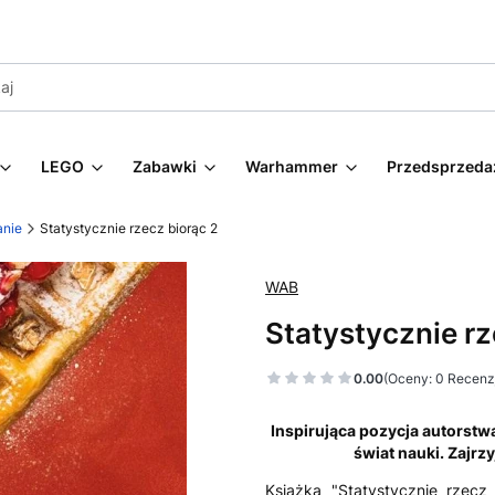
LEGO
Zabawki
Warhammer
Przedsprzeda
anie
Statystycznie rzecz biorąc 2
WAB
Statystycznie rz
0.00
(Oceny: 0 Recenzj
Inspirująca pozycja autorstwa
świat nauki. Zajrzy
Książka "Statystycznie rzecz