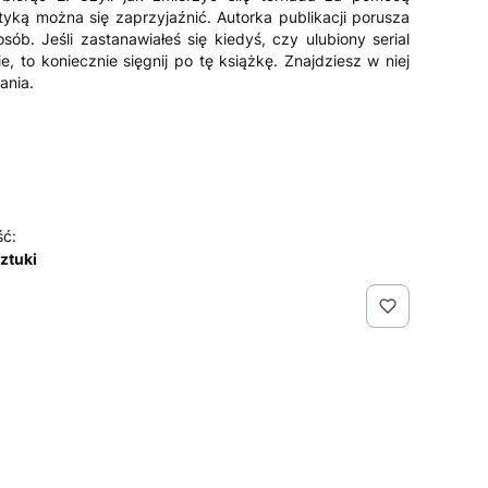
tyką można się zaprzyjaźnić. Autorka publikacji porusza
ób. Jeśli zastanawiałeś się kiedyś, czy ulubiony serial
e, to koniecznie sięgnij po tę książkę. Znajdziesz w niej
ania.
ść:
sztuki