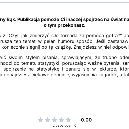
ny Bąk. Publikacja pomoże Ci inaczej spojrzeć na świat nauk
o tym przekonasz.
c 2. Czyli jak zmierzyć siłę tornada za pomocą gofra?" p
orusza ten temat w pełen humoru sposób. Jeśli zastanawia
o koniecznie sięgnij po tę książkę. Znajdziesz w niej odpow
kawić swoim stylem pisania, sprawiającym, że trudno ode
odzi do tematu statystyki, poruszając ważne pytania, se
spojrzenie na statystykę i zanurz się w lekturze, któ
a odnajdziesz ciekawe definicje, wyjaśnienia zagadek, a t
0.00
Liczba ocen: 0