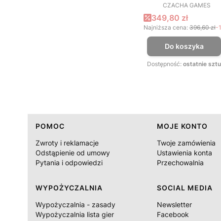
CZACHA GAMES
PRODUCEN
Cena promocyjna
349,80 zł
Najniższa cena:
396,60 zł
-
Do koszyka
Dostępność:
ostatnie sztu
Linki w stopce
POMOC
MOJE KONTO
Zwroty i reklamacje
Twoje zamówienia
Odstąpienie od umowy
Ustawienia konta
Pytania i odpowiedzi
Przechowalnia
WYPOŻYCZALNIA
SOCIAL MEDIA
Wypożyczalnia - zasady
Newsletter
Wypożyczalnia lista gier
Facebook