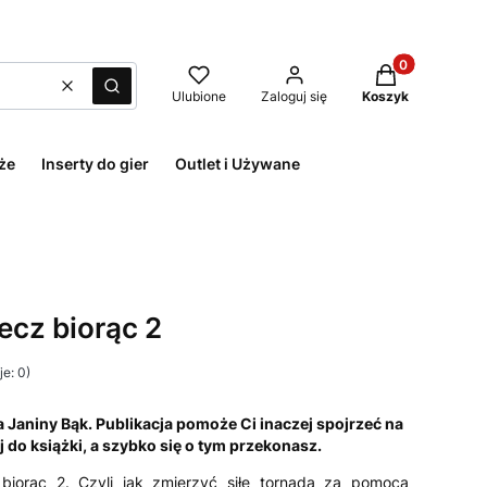
Produkty w kos
Wyczyść
Szukaj
Ulubione
Zaloguj się
Koszyk
że
Inserty do gier
Outlet i Używane
ecz biorąc 2
e: 0)
 Janiny Bąk. Publikacja pomoże Ci inaczej spojrzeć na
j do książki, a szybko się o tym przekonasz.
 biorąc 2. Czyli jak zmierzyć siłę tornada za pomocą