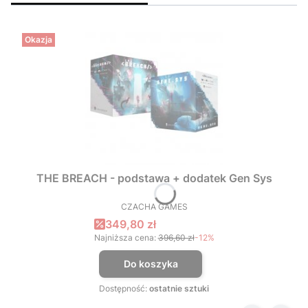
Okazja
THE BREACH - podstawa + dodatek Gen Sys
CZACHA GAMES
PRODUCENT
Cena promocyjna
349,80 zł
Najniższa cena:
396,60 zł
-12%
Do koszyka
Dostępność:
ostatnie sztuki