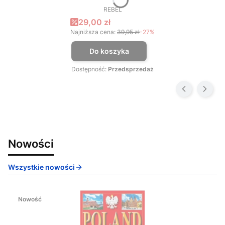
REBEL
PRODUCENT
Cena promocyjna
29,00 zł
Najniższa cena:
39,95 zł
-27%
Do koszyka
Dostępność:
Przedsprzedaż
Nowości
Wszystkie nowości
Nowość