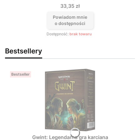
Cena
33,35 zł
Powiadom mnie
o dostępności
Dostępność:
brak towaru
Bestsellery
Bestseller
Gwint: Legendarna gra karciana