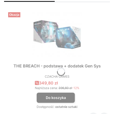
Okazja
THE BREACH - podstawa + dodatek Gen Sys
CZACHA GAMES
PRODUCENT
Cena promocyjna
349,80 zł
Najniższa cena:
396,60 zł
-12%
Do koszyka
Dostępność:
ostatnie sztuki