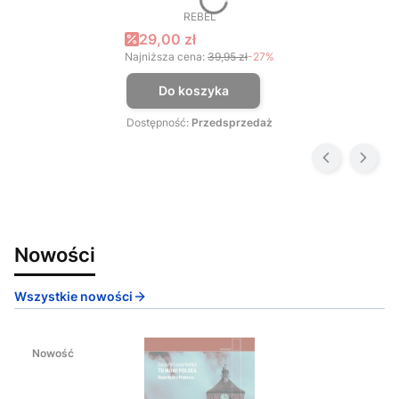
REBEL
PRODUCENT
Cena promocyjna
29,00 zł
Najniższa cena:
39,95 zł
-27%
Do koszyka
Dostępność:
Przedsprzedaż
Nowości
Wszystkie nowości
Nowość