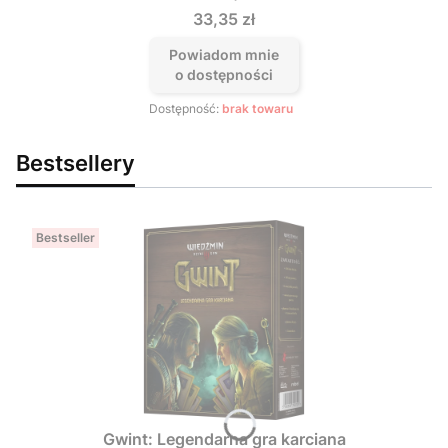
Cena
33,35 zł
Powiadom mnie
o dostępności
Dostępność:
brak towaru
Bestsellery
Bestseller
Gwint: Legendarna gra karciana