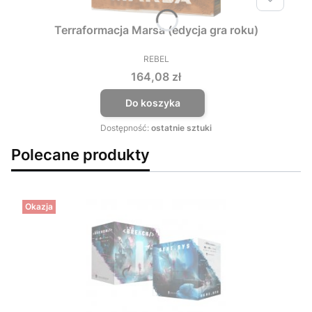
Terraformacja Marsa (edycja gra roku)
REBEL
PRODUCENT
Cena
164,08 zł
Do koszyka
Dostępność:
ostatnie sztuki
Polecane produkty
Okazja