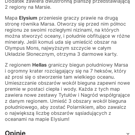
Dodatek zawiera dwustronną planszę przedstawiającą
2 regiony na Marsie.
Mapa
Elysium
przeniesie graczy prawie na drugą
stronę równika Marsa. Otworzy się przed nim północ
regionu ze swoimi rozległymi nizinami, na których
można stworzyć oceany, i południe obfitujące w różne
minerały. Jeśli komuś uda się umieścić obszar na
Olympus Mons, najwyższym szczycie w całym
Układzie Słonecznym, otrzyma 3 darmowe karty.
Z regionem
Hellas
graniczy biegun południowy Marsa
i ogromny krater rozciągający się na 7 heksów, który
aż prosi się o stworzenie tam wielkiego oceanu.
Umieszczanie obszarów wokół bieguna zapewni nowe
premie w postaci ciepła i wody. Każda z tych map
zawiera nowe zestawy Tytułów i Nagród współgrające
z danym regionem. Umieść 3 obszary wokół bieguna
południowego, aby zostać Polarnikiem, albo zawalcz
o największą liczbę obszarów sąsiadujących z
oceanami na mapie Elysium!
Opinie