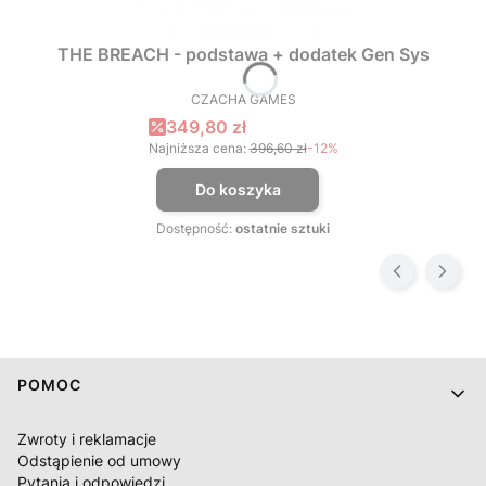
THE BREACH - podstawa + dodatek Gen Sys
CZACHA GAMES
PRODUCENT
Cena promocyjna
349,80 zł
Najniższa cena:
396,60 zł
-12%
Do koszyka
Dostępność:
ostatnie sztuki
Linki w stopce
POMOC
Zwroty i reklamacje
Odstąpienie od umowy
Pytania i odpowiedzi