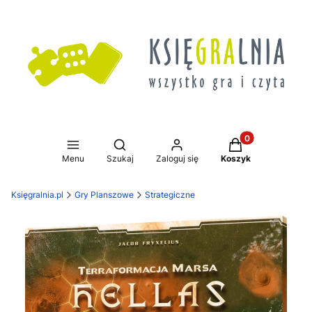
Produkty w koszy
Otwórz wyszukiwarkę
Menu
Szukaj
Zaloguj się
Koszyk
Księgralnia.pl
Gry Planszowe
Strategiczne