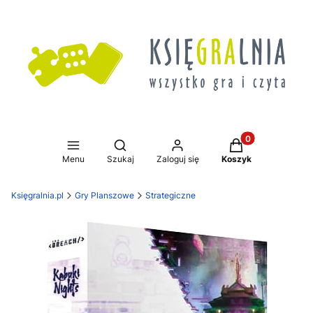
Produkty w koszy
Otwórz wyszukiwarkę
Menu
Szukaj
Zaloguj się
Koszyk
Księgralnia.pl
Gry Planszowe
Strategiczne