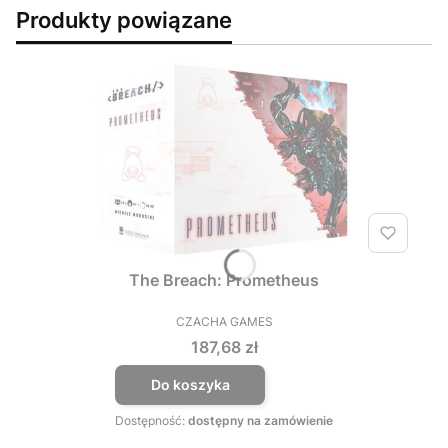
Produkty powiązane
The Breach: Prometheus
CZACHA GAMES
PRODUCENT
Cena
187,68 zł
Do koszyka
Dostępność:
dostępny na zamówienie