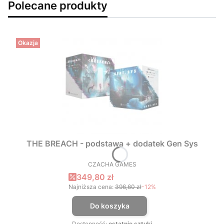
Polecane produkty
Okazja
THE BREACH - podstawa + dodatek Gen Sys
CZACHA GAMES
PRODUCENT
Cena promocyjna
349,80 zł
Najniższa cena:
396,60 zł
-12%
Do koszyka
Dostępność:
ostatnie sztuki