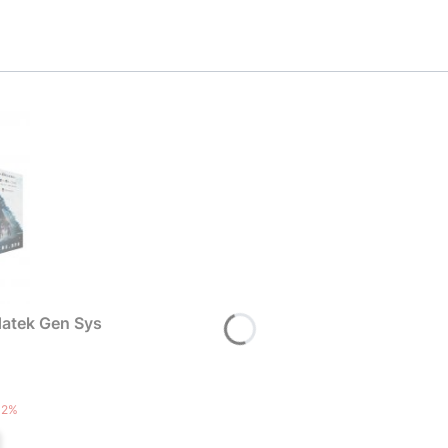
atek Gen Sys
T
12%