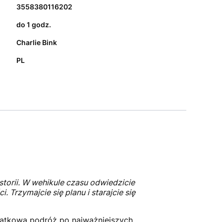
3558380116202
do 1 godz.
Charlie Bink
PL
torii. W wehikule czasu odwiedzicie
 Trzymajcie się planu i starajcie się
yjątkową podróż po najważniejszych