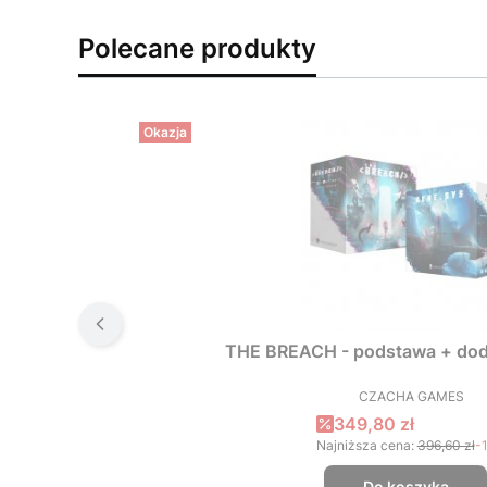
Polecane produkty
Okazja
THE BREACH - podstawa + dod
CZACHA GAMES
PRODUCEN
Cena promocyjna
349,80 zł
Najniższa cena:
396,60 zł
-
Do koszyka