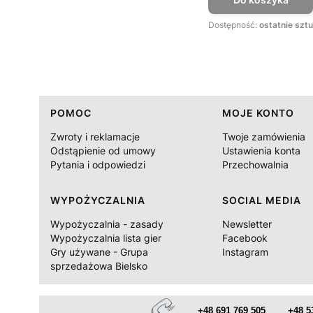
Dostępność:
ostatnie sztu
Linki w stopce
POMOC
MOJE KONTO
Zwroty i reklamacje
Twoje zamówienia
Odstąpienie od umowy
Ustawienia konta
Pytania i odpowiedzi
Przechowalnia
WYPOŻYCZALNIA
SOCIAL MEDIA
Wypożyczalnia - zasady
Newsletter
Wypożyczalnia lista gier
Facebook
Gry używane - Grupa
Instagram
sprzedażowa Bielsko
+48 691 769 505
+48 5