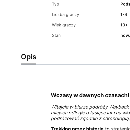
Typ
Pod
Liczba graczy
1-4
Wiek graczy
10+
Stan
now
Opis
Wczasy w dawnych czasach!
Witajcie w biurze podróży Wayback 
miejsca odległe o tysiące lat i na w
podróżować zgodnie z chronologią,
Trekking przez historię
to strategi