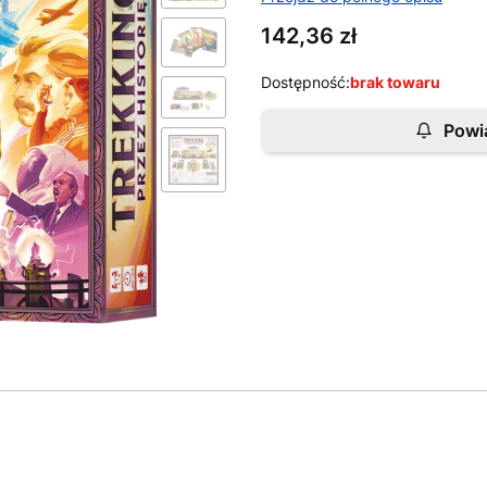
Cena
142,36 zł
Dostępność:
brak towaru
Powi