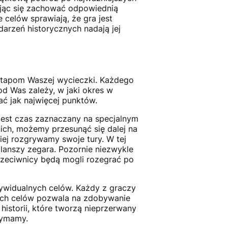
rając się zachować odpowiednią
 celów sprawiają, że gra jest
darzeń historycznych nadają jej
 etapom Waszej wycieczki. Każdego
d Was zależy, w jaki okres w
ć jak najwięcej punktów.
jest czas zaznaczany na specjalnym
 nich, możemy przesunąć się dalej na
iej rozgrywamy swoje tury. W tej
planszy zegara. Pozornie niezwykle
rzeciwnicy będą mogli rozegrać po
dywidualnych celów. Każdy z graczy
ych celów pozwala na zdobywanie
istorii, które tworzą nieprzerwany
zymamy.