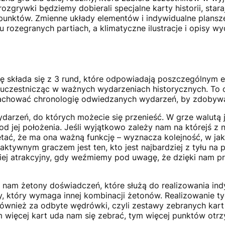
ozgrywki będziemy dobierali specjalne karty historii, sta
 punktów. Zmienne układy elementów i indywidualne plansze
 rozegranych partiach, a klimatyczne ilustracje i opisy wy
ię składa się z 3 rund, które odpowiadają poszczególnym
, uczestnicząc w ważnych wydarzeniach historycznych. To o
 zachować chronologię odwiedzanych wydarzeń, by zdobywa
darzeń, do których możecie się przenieść. W grze walutą 
 od jej położenia. Jeśli wyjątkowo zależy nam na którejś z
tać, że ma ona ważną funkcję – wyznacza kolejność, w jak
aktywnym graczem jest ten, kto jest najbardziej z tyłu na 
iej atrakcyjny, gdy weźmiemy pod uwagę, że dzięki nam p
ą nam żetony doświadczeń, które służą do realizowania in
 który wymaga innej kombinacji żetonów. Realizowanie t
wnież za odbyte wędrówki, czyli zestawy zebranych kart h
m więcej kart uda nam się zebrać, tym więcej punktów otr