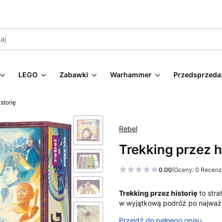
LEGO
Zabawki
Warhammer
Przedsprzeda
storię
Rebel
Trekking przez h
0.00
(Oceny: 0 Recenzj
Trekking przez historię
to stra
w wyjątkową podróż po najważn
Przejdź do pełnego opisu