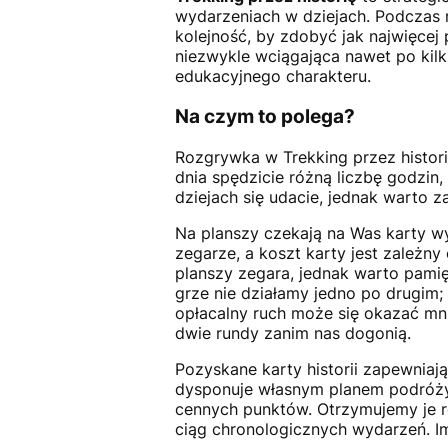
wydarzeniach w dziejach. Podczas r
kolejność, by zdobyć jak najwięcej
niezwykle wciągająca nawet po kilku
edukacyjnego charakteru.
Na czym to polega?
Rozgrywka w Trekking przez histor
dnia spędzicie różną liczbę godzin
dziejach się udacie, jednak warto
Na planszy czekają na Was karty wy
zegarze, a koszt karty jest zależny
planszy zegara, jednak warto pamię
grze nie działamy jedno po drugim; 
opłacalny ruch może się okazać mn
dwie rundy zanim nas dogonią.
Pozyskane karty historii zapewniaj
dysponuje własnym planem podróży,
cennych punktów. Otrzymujemy je ró
ciąg chronologicznych wydarzeń. I