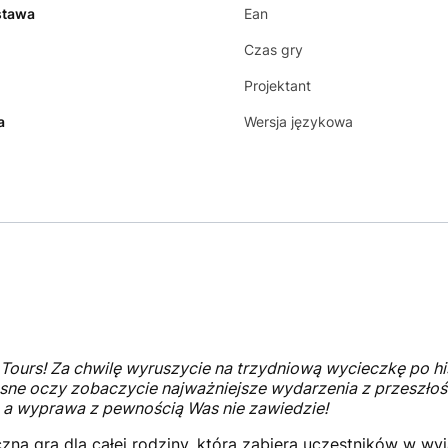
stawa
Ean
Czas gry
Projektant
a
Wersja językowa
Tours! Za chwilę wyruszycie na trzydniową wycieczkę po his
łasne oczy zobaczycie najważniejsze wydarzenia z przeszłości.
 a wyprawa z pewnością Was nie zawiedzie!
czna gra dla całej rodziny, która zabiera uczestników w w