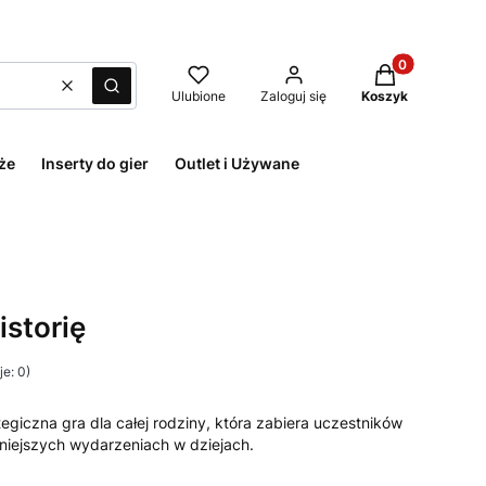
Produkty w kos
Wyczyść
Szukaj
Ulubione
Zaloguj się
Koszyk
że
Inserty do gier
Outlet i Używane
istorię
e: 0)
tegiczna gra dla całej rodziny, która zabiera uczestników
iejszych wydarzeniach w dziejach.