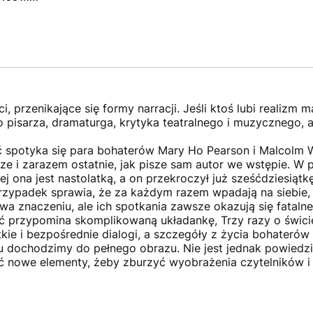
i, przenikające się formy narracji. Jeśli ktoś lubi realizm
 pisarza, dramaturga, krytyka teatralnego i muzycznego, a
ć spotyka się para bohaterów Mary Ho Pearson i Malcolm 
ze i zarazem ostatnie, jak pisze sam autor we wstępie. W 
ej ona jest nastolatką, a on przekroczył już sześćdziesiątk
 Przypadek sprawia, że za każdym razem wpadają na siebie
 znaczeniu, ale ich spotkania zawsze okazują się fatalne:
ość przypomina skomplikowaną układankę, Trzy razy o świcie
kie i bezpośrednie dialogi, a szczegóły z życia bohaterów 
 dochodzimy do pełnego obrazu. Nie jest jednak powiedzia
ć nowe elementy, żeby zburzyć wyobrażenia czytelników i 