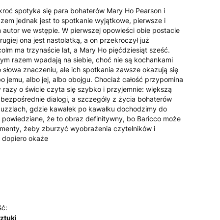
kroć spotyka się para bohaterów Mary Ho Pearson i
em jednak jest to spotkanie wyjątkowe, pierwsze i
m autor we wstępie. W pierwszej opowieści obie postacie
rugiej ona jest nastolatką, a on przekroczył już
colm ma trzynaście lat, a Mary Ho pięćdziesiąt sześć.
ym razem wpadają na siebie, choć nie są kochankami
słowa znaczeniu, ale ich spotkania zawsze okazują się
lbo jemu, albo jej, albo obojgu. Chociaż całość przypomina
razy o świcie czyta się szybko i przyjemnie: większą
i bezpośrednie dialogi, a szczegóły z życia bohaterów
w puzzlach, gdzie kawałek po kawałku dochodzimy do
k powiedziane, że to obraz definitywny, bo Baricco może
ementy, żeby zburzyć wyobrażenia czytelników i
ę dopiero okaże
ść:
sztuki