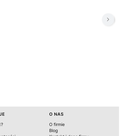
JE
O NAS
ć?
O firmie
Blog