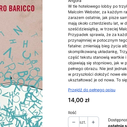
Angora
W tle hotelowego lobby po trzy
Malcolm Webster, za każdym raz
zarazem ostatnie, jak pisze sa
mają około czterdziestu lat, w d
sześćdziesiątkę, w trzeciej Mal
Przypadek sprawia, że za każd
przynajmniej w potocznym tego 
fatalne: zmieniają bieg życia a
skomplikowaną układankę, Trzy 
część tekstu stanowią wartkie 
objawiają się stopniowo, jak 
pełnego obrazu. Nie jest jedna
w przyszłości dołożyć nowe el
ukształtować je od nowa. To si
Przejdź do pełnego opisu
Cena
14,00 zł
Ilość
Dostępno
szt.
ostatnie 