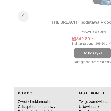
THE BREACH - podstawa + dod
CZACHA GAMES
PRODUCEN
Cena promocyjna
349,80 zł
Najniższa cena:
396,60 zł
-
Do koszyka
Dostępność:
ostatnie sztu
Linki w stopce
POMOC
MOJE KONTO
Zwroty i reklamacje
Twoje zamówienia
Odstąpienie od umowy
Ustawienia konta