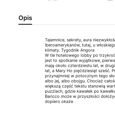
Opis
Tajemnice, sekrety, aura niezwykłośc
Iberoamerykanów, tutaj, u włoskiego
klimaty. Tygodnik Angora
W tle hotelowego lobby po trzykro
jest to spotkanie wyjątkowe, pierws
mają około czterdziestu lat, w drugi
lat, a Mary Ho pięćdziesiąt sześć.
przynajmniej w potocznym tego słowa
albo jej, albo obojgu. Chociaż cał
większą część tekstu stanowią wart
puzzlach, gdzie kawałek po kawałku
Baricco może w przyszłości dołoży
dopiero okaże