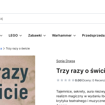
LEGO
Zabawki
Warhammer
Przedsprzeda
ca
Trzy razy o świcie
Sonia Draga
Trzy razy o świc
0.00
(Oceny: 0 Recenzj
Tajemnice, sekrety, aura niezwyk
realizm magiczny w wydaniu Ibe
krytyka teatralnego i muzyczneg