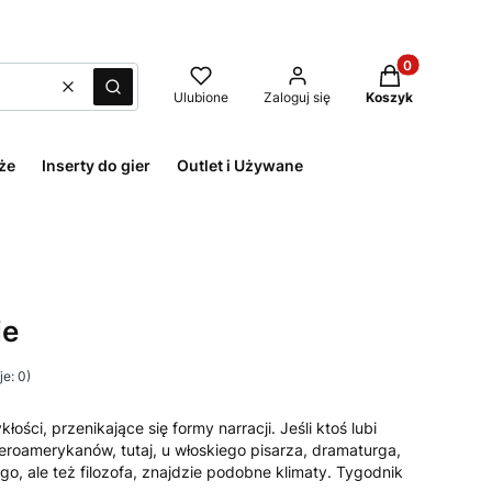
Produkty w kos
Wyczyść
Szukaj
Ulubione
Zaloguj się
Koszyk
że
Inserty do gier
Outlet i Używane
ie
e: 0)
łości, przenikające się formy narracji. Jeśli ktoś lubi
roamerykanów, tutaj, u włoskiego pisarza, dramaturga,
o, ale też filozofa, znajdzie podobne klimaty. Tygodnik